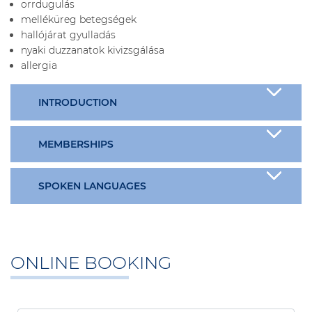
orrdugulás
melléküreg betegségek
hallójárat gyulladás
nyaki duzzanatok kivizsgálása
allergia
INTRODUCTION
MEMBERSHIPS
SPOKEN LANGUAGES
ONLINE BOOKING