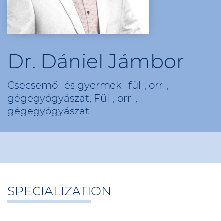
Dr. Dániel Jámbor
Csecsemő- és gyermek- fül-, orr-,
gégegyógyászat, Fül-, orr-,
gégegyógyászat
SPECIALIZATION