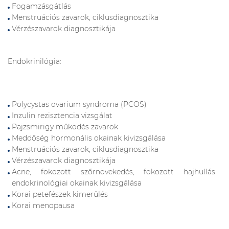
Fogamzásgátlás
Menstruációs zavarok, ciklusdiagnosztika
Vérzészavarok diagnosztikája
Endokrinilógia:
Polycystas ovarium syndroma (PCOS)
Inzulin rezisztencia vizsgálat
Pajzsmirigy működés zavarok
Meddőség hormonális okainak kivizsgálása
Menstruációs zavarok, ciklusdiagnosztika
Vérzészavarok diagnosztikája
Acne, fokozott szőrnövekedés, fokozott hajhullás
endokrinológiai okainak kivizsgálása
Korai petefészek kimerülés
Korai menopausa