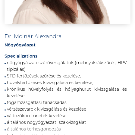
Dr. Molnár Alexandra
Nőgyógyászat
Specializations
nőgyógyászati szűrővizsgálatok (méhnyakrákszűrés, HPV
tipizálás)
STD fertőzések szűrése és kezelése,
hüvelyfertőzések kivizsgálása és kezelése,
krónikus hüvelyfolyás és hólyaghurut kivizsgálása és
kezelése
fogamzásgátlási tanácsadás
vérzészavarok kivizsgálása és kezelése
változókori tünetek kezelése
általános nőgyógyászati szakvizsgálat
általános terhesgondozás