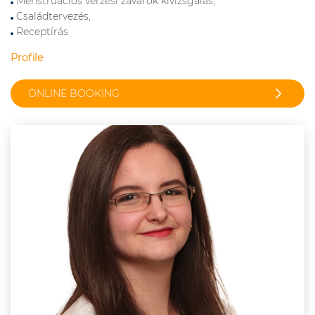
Menstruációs vérzési zavarok kivizsgálás,
Családtervezés,
Receptírás
Profile
ONLINE BOOKING