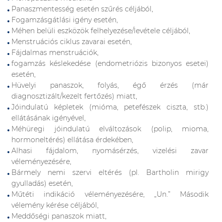
Panaszmentesség esetén szűrés céljából,
Fogamzásgátlási igény esetén,
Méhen belüli eszközök felhelyezése/levétele céljából,
Menstruációs ciklus zavarai esetén,
Fájdalmas menstruációk,
fogamzás késlekedése (endometriózis bizonyos esetei)
esetén,
Hüvelyi panaszok, folyás, égő érzés (már
diagnosztizált/kezelt fertőzés) miatt,
Jóindulatú képletek (mióma, petefészek ciszta, stb.)
ellátásának igényével,
Méhüregi jóindulatú elváltozások (polip, mioma,
hormoneltérés) ellátása érdekében,
Alhasi fájdalom, nyomásérzés, vizelési zavar
véleményezésére,
Bármely nemi szervi eltérés (pl. Bartholin mirigy
gyulladás) esetén,
Műtéti indikáció véleményezésére, „Un.” Második
vélemény kérése céljából,
Meddőségi panaszok miatt,