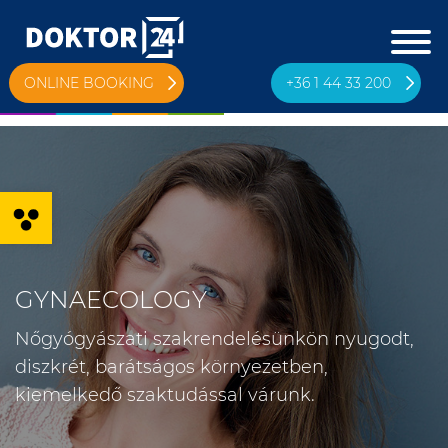
ONLINE BOOKING
+36 1 44 33 200
Open toolbar
GYNAECOLOGY
Nőgyógyászati szakrendelésünkön nyugodt,
diszkrét, barátságos környezetben,
kiemelkedő szaktudással várunk.