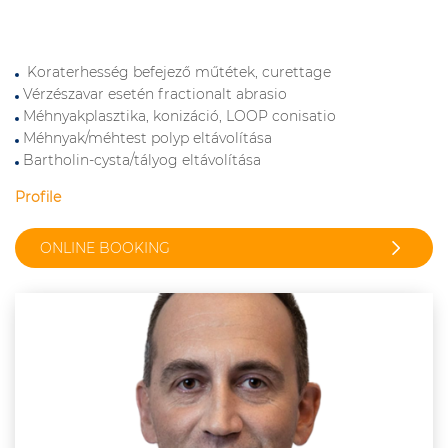
Koraterhesség befejező műtétek, curettage
Vérzészavar esetén fractionalt abrasio
Méhnyakplasztika, konizáció, LOOP conisatio
Méhnyak/méhtest polyp eltávolítása
Bartholin-cysta/tályog eltávolítása
Profile
ONLINE BOOKING