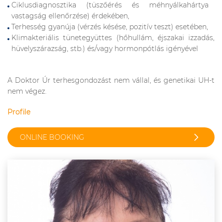
Ciklusdiagnosztika (tüszőérés és méhnyálkahártya
vastagság ellenőrzése) érdekében,
Terhesség gyanúja (vérzés késése, pozitív teszt) esetében,
Klimakteriális tünetegyüttes (hőhullám, éjszakai izzadás,
hüvelyszárazság, stb.) és/vagy hormonpótlás igényével
A Doktor Úr terhesgondozást nem vállal, és genetikai UH-t
nem végez.
Profile
ONLINE BOOKING