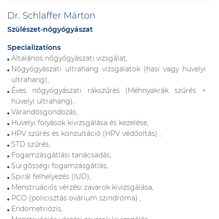
Dr. Schlaffer Márton
Szülészet-nőgyógyászat
Specializations
Általános nőgyógyászati vizsgálat,
Nőgyógyászati ultrahang vizsgálatok (hasi vagy hüvelyi
ultrahang),
Éves nőgyógyászati rákszűrés (Méhnyakrák szűrés +
hüvelyi ultrahang),
Várandósgondozás,
Hüvelyi folyások kivizsgálása és kezelése,
HPV szűrés és konzultáció (HPV védőoltás) ,
STD szűrés,
Fogamzásgátlási tanácsadás,
Sürgősségi fogamzásgátlás,
Spirál felhelyezés (IUD),
Menstruációs vérzési zavarok kivizsgálása,
PCO (policisztás ovárium szindróma) ,
Endometriózis,