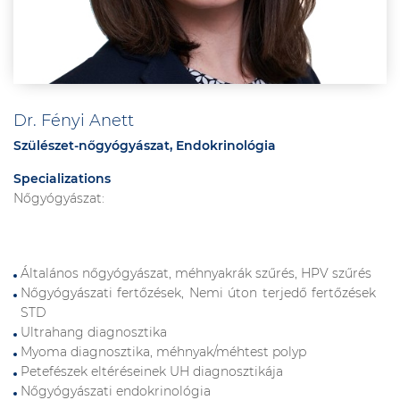
Dr. Fényi Anett
Szülészet-nőgyógyászat, Endokrinológia
Specializations
Nőgyógyászat:
Általános nőgyógyászat, méhnyakrák szűrés, HPV szűrés
Nőgyógyászati fertőzések, Nemi úton terjedő fertőzések
STD
Ultrahang diagnosztika
Myoma diagnosztika, méhnyak/méhtest polyp
Petefészek eltéréseinek UH diagnosztikája
Nőgyógyászati endokrinológia