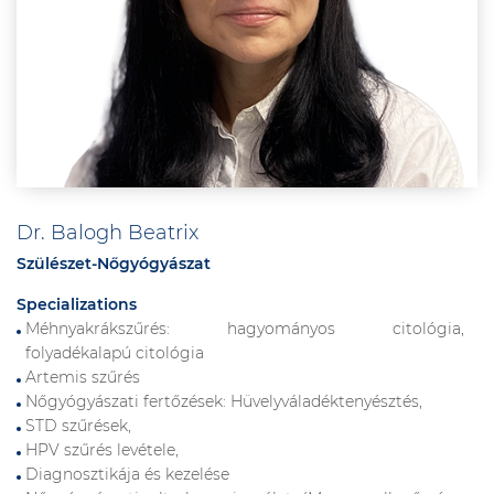
Dr. Balogh Beatrix
Szülészet-Nőgyógyászat
Specializations
Méhnyakrákszűrés: hagyományos citológia,
folyadékalapú citológia
Artemis szűrés
Nőgyógyászati fertőzések: Hüvelyváladéktenyésztés,
STD szűrések,
HPV szűrés levétele,
Diagnosztikája és kezelése