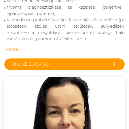
Vérzési rendellenességek kezelése,
Myoma diagnosztizálása és kezelése (beleértve
laparoskópiás műtétek),
Kismedence problémák teljes kivizsgálása és kezelése (pl.
előesések, szülés utáni sérülések, süllyedések,
inkontinencia megoldása, pesszáriumtól szalag- háló
műtéteken át, promontofixációig, stb…)
Profile
ONLINE BOOKING