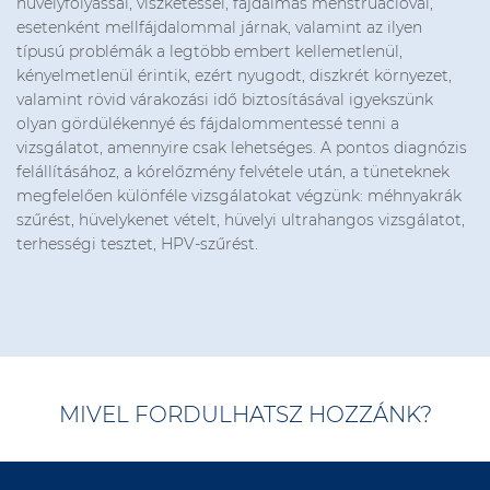
hüvelyfolyással, viszketéssel, fájdalmas menstruációval,
esetenként mellfájdalommal járnak, valamint az ilyen
típusú problémák a legtöbb embert kellemetlenül,
kényelmetlenül érintik, ezért nyugodt, diszkrét környezet,
valamint rövid várakozási idő biztosításával igyekszünk
olyan gördülékennyé és fájdalommentessé tenni a
vizsgálatot, amennyire csak lehetséges. A pontos diagnózis
felállításához, a kórelőzmény felvétele után, a tüneteknek
megfelelően különféle vizsgálatokat végzünk: méhnyakrák
szűrést, hüvelykenet vételt, hüvelyi ultrahangos vizsgálatot,
terhességi tesztet, HPV-szűrést.
MIVEL FORDULHATSZ HOZZÁNK?