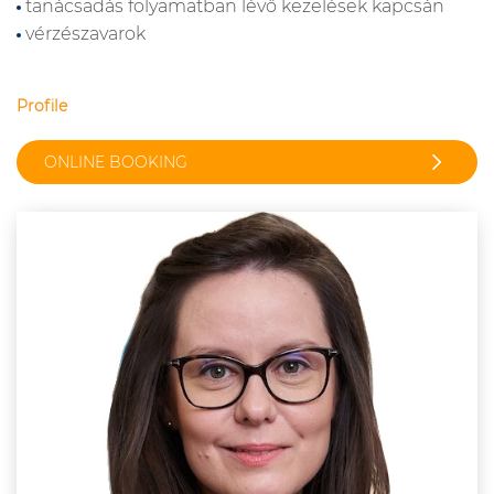
tanácsadás folyamatban lévő kezelések kapcsán
vérzészavarok
Profile
ONLINE BOOKING