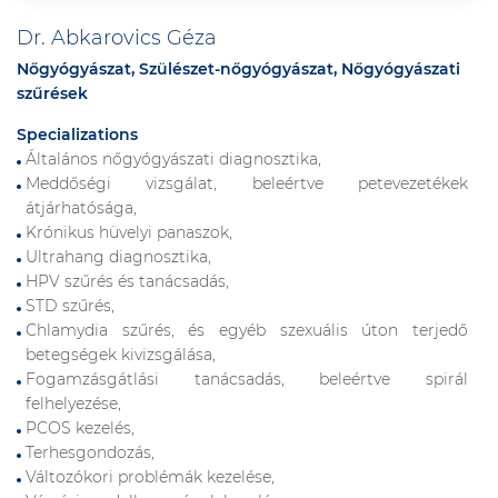
Dr. Abkarovics Géza
Nőgyógyászat, Szülészet-nőgyógyászat, Nőgyógyászati
szűrések
Specializations
Általános nőgyógyászati diagnosztika,
Meddőségi vizsgálat, beleértve petevezetékek
átjárhatósága,
Krónikus hüvelyi panaszok,
Ultrahang diagnosztika,
HPV szűrés és tanácsadás,
STD szűrés,
Chlamydia szűrés, és egyéb szexuális úton terjedő
betegségek kivizsgálása,
Fogamzásgátlási tanácsadás, beleértve spirál
felhelyezése,
PCOS kezelés,
Terhesgondozás,
Változókori problémák kezelése,