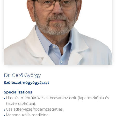
Dr. Gerő György
Szülészet-nőgyógyászat
Specializations
Has- és méhtükrözéses beavatkozások (laparoszkópia és
hiszteroszkópia),
Családtervezés/fogamzásgátlás,
Menopauzális medicina