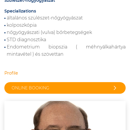
Szülészet-nőgyógyászat
Specializations
általános szülészet-nőgyógyászat
kolposzkópia
nőgyógyászati (vulva) bőrbetegségek
STD diagnosztika
Endometrium biopszia ( méhnyálkahártya
mintavétel ) és szövettan
Profile
ONLINE BOOKING