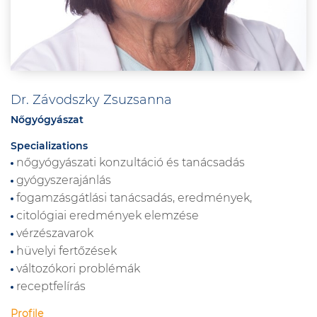
Dr. Závodszky Zsuzsanna
Nőgyógyászat
Specializations
nőgyógyászati konzultáció és tanácsadás
gyógyszerajánlás
fogamzásgátlási tanácsadás, eredmények,
citológiai eredmények elemzése
vérzészavarok
hüvelyi fertőzések
változókori problémák
receptfelírás
Profile