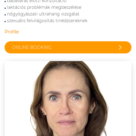
babavárás előtti konzultáció
laktációs problémák megbeszélése
nőgyógyászati ultrahang vizsgálat
szexuális felvilágosítás tinédzsereknek
Profile
ONLINE BOOKING