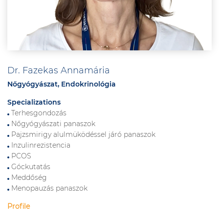
Dr. Fazekas Annamária
Nőgyógyászat, Endokrinológia
Specializations
Terhesgondozás
Nőgyógyászati panaszok
Pajzsmirigy alulmüködéssel járó panaszok
Inzulinrezistencia
PCOS
Góckutatás
Meddőség
Menopauzás panaszok
Profile