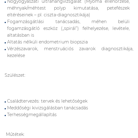
Nőgyógyászati ultrahangvizsgálat (Myoma ellenőrzése,
méhnyak/méhtest polyp kimutatása, petefészek
eltéréseinek – pl. ciszta-diagnosztikája)
Fogamzásgátlási tanácsadás, méhen belüli
fogamzásgátló eszköz („spirál”) felhelyezése, levétele,
altatásban is
Altatás nélküli endometrium biopszia
Vérzészavarok, menstruációs zavarok diagnosztikája,
kezelése
Szülészet:
Családtervezés: tervek és lehetőségek
Meddőségi kivizsgálásban tanácsadás
Terhességmegállapítás
Műtétek: