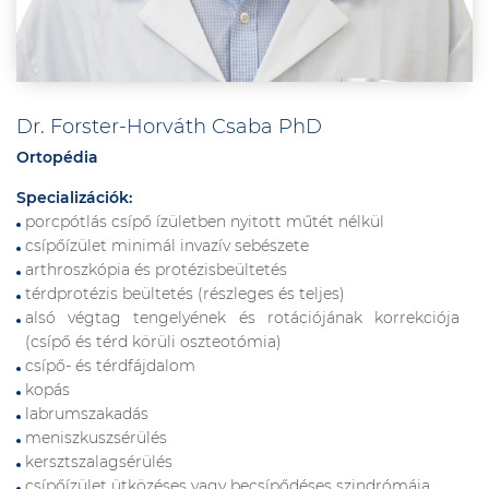
Dr. Forster-Horváth Csaba PhD
Ortopédia
Specializációk:
porcpótlás csípő ízületben nyitott műtét nélkül
csípőízület minimál invazív sebészete
arthroszkópia és protézisbeültetés
térdprotézis beültetés (részleges és teljes)
alsó végtag tengelyének és rotációjának korrekciója
(csípő és térd körüli oszteotómia)
csípő- és térdfájdalom
kopás
labrumszakadás
meniszkuszsérülés
kersztszalagsérülés
csípőízület ütközéses vagy becsípődéses szindrómája