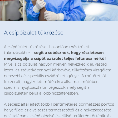
A csípőízület tükrözése
A csípőízület tükrözése– hasonlóan más ízületi
tükrözésekhez –
segít a sebésznek, hogy részletesen
megvizsgálja a csípőt az ízület teljes feltárása nélkül
.
Mivel a csípőízület nagyon mélyen helyezkedik el, vastag
izom- és szövetköpennyel körbevéve, tükrözéses vizsgálata
nehezebb, és speciális eszközöket igényel. A műtétet jól
felszerelt, nagyízületi műtétekre alkalmas műtőben
speciális nyújtóasztalon végezzük, mely segít a
csípőízületen belül a jobb hozzáférésben.
A sebész által ejtett több 1 centiméteres bőrmetszés pontos
helye függ az elváltozás természetétől és elhelyezkedésétől,
de általában a csípő oldalsó és elülső területén történik. Az