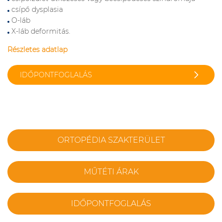
csípő dysplasia
O-láb
X-láb deformitás.
Részletes adatlap
IDŐPONTFOGLALÁS
ORTOPÉDIA SZAKTERÜLET
MŰTÉTI ÁRAK
IDŐPONTFOGLALÁS