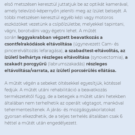
első metszésen keresztül juttatjuk be az optikát kamerával,
amely televízió-képernyőn jeleníti meg az ízület belsejét. A
többi metszésen keresztül egyéb kézi vagy motoros
eszközöket vezetünk a csípőízületbe, melyekkel tapintani,
vágni, borotválni vagy égetni lehet. A műtét
során
leggyakrabban végzett beavatkozás a
csontfelrakódások eltávolítása
(úgynevezett Cam- és
pincerelváltozás lefaragása),
a szabadtest-eltávolítás, az
ízületi belhártya részleges eltávolítása
(synovectomia),
a
szakadt porcgyűrű
(labrumszakadás)
részleges
eltávolítása/varrata, az ízületi porcsérülés ellátása.
A műtét végén a sebeket öltésekkel egyesítjük, kötéssel
fedjük. A műtét utáni rehabilitáció a beavatkozás
természetétől függ, de a betegek a műtét utáni hetekben
általában nem terhelhetik az operált végtagot, mankóval
tehermentesítenek. A járás- és mozgásgyakorlatokat
gyorsan elkezdhetik, de a teljes terhelés általában csak 6
héttel a műtét után engedélyezett.