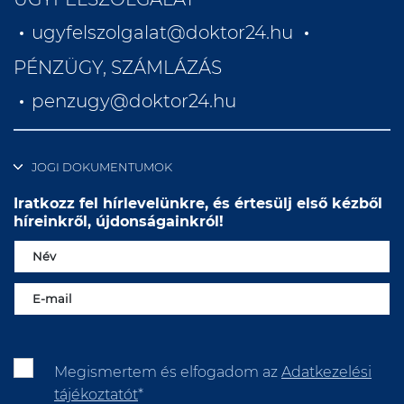
ugyfelszolgalat@doktor24.hu
PÉNZÜGY, SZÁMLÁZÁS
penzugy@doktor24.hu
JOGI DOKUMENTUMOK
Iratkozz fel hírlevelünkre, és értesülj első kézből
híreinkről, újdonságainkról!
Megismertem és elfogadom az
Adatkezelési
tájékoztatót
*