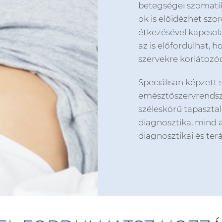
betegségei szomatik
ok is előidézhet sz
étkezésével kapcsol
az is előfordulhat, 
szervekre korlátozó
Speciálisan képzett
emésztőszervrendsz
széleskörű tapaszta
diagnosztika, mind a 
diagnosztikai és ter