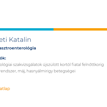
eti Katalin
sztroenterológia
ók:
lógiai szakvizsgálatok újszülött kortól fiatal felnőttkorig
endszer, máj, hasnyálmirigy betegségei
atlap