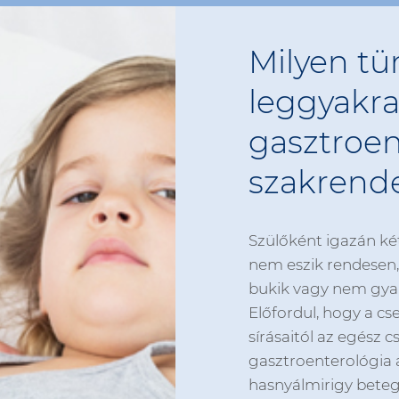
Milyen tü
leggyakr
gasztroen
szakrend
Szülőként igazán k
nem eszik rendesen, 
bukik vagy nem gyar
Előfordul, hogy a c
sírásaitól az egész cs
gasztroenterológia 
hasnyálmirigy betegs