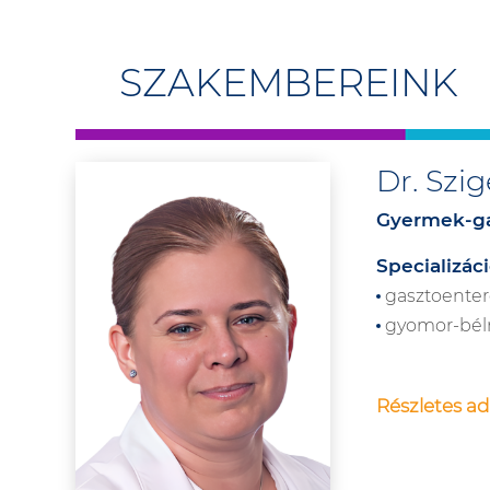
SZAKEMBEREINK
Dr. Szig
Gyermek-ga
Specializáci
gasztoentero
gyomor-bélr
Részletes ad