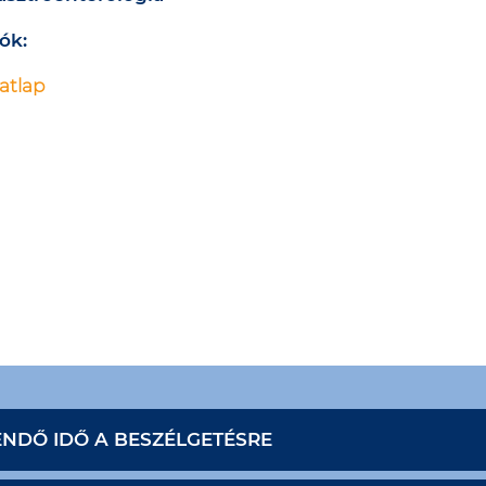
ók:
atlap
ENDŐ IDŐ A BESZÉLGETÉSRE