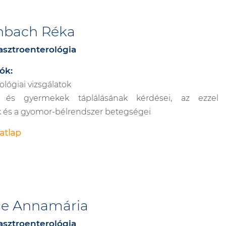
inbach Réka
sztroenterológia
ók:
lógiai vizsgálatok
 és gyermekek táplálásának kérdései, az ezzel k
 és a gyomor-bélrendszer betegségei
atlap
de Annamária
sztroenterológia