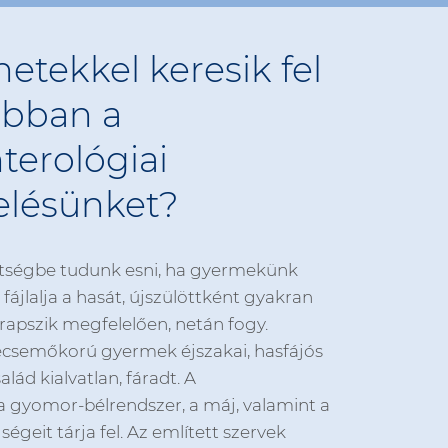
netekkel keresik fel
abban a
terológiai
elésünket?
étségbe tudunk esni, ha gyermekünk
fájlalja a hasát, újszülöttként gyakran
apszik megfelelően, netán fogy.
secsemőkorú gyermek éjszakai, hasfájós
alád kialvatlan, fáradt. A
a gyomor-bélrendszer, a máj, valamint a
égeit tárja fel. Az említett szervek