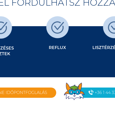
EL FORDULHATSZ HOZZ
REFLUX
LISZTÉRZ
GZÉSES
ZTEK
NE IDŐPONTFOGLALÁS
+36 1 44 3