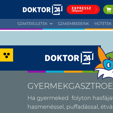
SZAKTERÜLETEK
SZAKEMBEREINK
MŰTÉTEK
Eszköztár megnyitása
GYERMEKGASZTROE
Ha gyermeked folyton hasfájás
hasmenéssel, puffadással, étvá