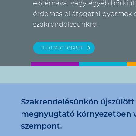
ekcémával vagy egyéb bőrkiüté
érdemes ellátogatni gyermek g
szakrendelésünkre!
TUDJ MEG TÖBBET
Szakrendelésünkön újszülött k
megnyugtató környezetben vá
szempont.