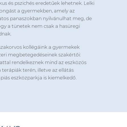
us és pszichés eredetűek lehetnek. Lelki
orongást a gyermekben, amely az
atos panaszokban nyilvánulhat meg, de
hogy a tünetek nem csak a hasüregi
dnak.
 szakorvos kollégáink a gyermekek
eri megbetegedéseinek szakértői:
lattal rendelkeznek mind az eszközös
terápiák terén, illetve az ellátás
ápiás eszközparkja is kiemelkedő.