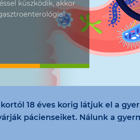
ssel küszködik, akkor
asztroenterológiai
ortól 18 éves korig látjuk el a gy
rják pácienseiket. Nálunk a gyer