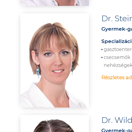
Dr. Ste
Gyermek-ga
Specializáci
gasztoentero
csecsemők
nehézségek
Részletes ad
Dr. Wil
Gyermek-ga