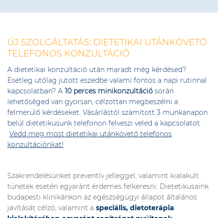
ÚJ SZOLGÁLTATÁS: DIETETIKAI UTÁNKÖVETŐ
TELEFONOS KONZULTÁCIÓ
A dietetikai konzultáció után maradt még kérdésed?
Esetleg utólag jutott eszedbe valami fontos a napi rutinnal
kapcsolatban? A
10 perces minikonzultáció
során
lehetőséged van gyorsan, célzottan megbeszélni a
felmerülő kérdéseket. Vásárlástól számított 3 munkanapon
belül dietetikusunk telefonon felveszi veled a kapcsolatot.
Vedd meg most dietetikai utánkövető telefonos
konzultációnkat!
Szakrendelésünket preventív jelleggel, valamint kialakult
tünetek esetén egyaránt érdemes felkeresni. Dietetikusaink
budapesti klinikánkon az egészségügyi állapot általános
javítását célzó, valamint a
speciális, dietoterápia