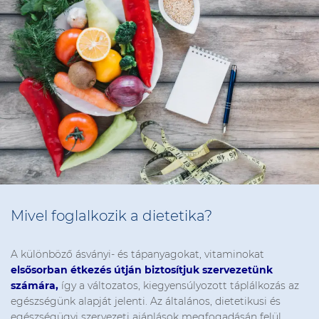
Mivel foglalkozik a dietetika?
A különböző ásványi- és tápanyagokat, vitaminokat
elsősorban étkezés útján biztosítjuk szervezetünk
számára,
így a változatos, kiegyensúlyozott táplálkozás az
egészségünk alapját jelenti. Az általános, dietetikusi és
egészségügyi szervezeti ajánlások megfogadásán felül