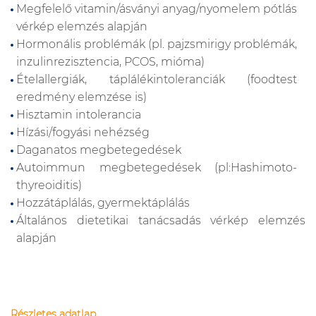
Megfelelő vitamin/ásványi anyag/nyomelem pótlás
vérkép elemzés alapján
Hormonális problémák (pl. pajzsmirigy problémák,
inzulinrezisztencia, PCOS, mióma)
Ételallergiák, táplálékintoleranciák (foodtest
eredmény elemzése is)
Hisztamin intolerancia
Hízási/fogyási nehézség
Daganatos megbetegedések
Autoimmun megbetegedések (pl:Hashimoto-
thyreoiditis)
Hozzátáplálás, gyermektáplálás
Általános dietetikai tanácsadás vérkép elemzés
alapján
Részletes adatlap