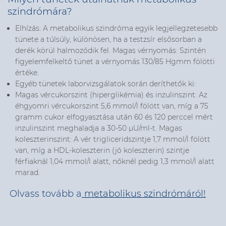
szindrómára?
Elhízás: A metabolikus szindróma egyik legjellegzetesebb
tünete a túlsúly, különösen, ha a testzsír elsősorban a
derék körül halmozódik fel. Magas vérnyomás: Szintén
figyelemfelkeltő tünet a vérnyomás 130/85 Hgmm fölötti
értéke.
Egyéb tünetek laborvizsgálatok során deríthetők ki:
Magas vércukorszint (hiperglikémia) és inzulinszint: Az
éhgyomri vércukorszint 5,6 mmol/l fölött van, míg a 75
gramm cukor elfogyasztása után 60 és 120 perccel mért
inzulinszint meghaladja a 30-50 µU/ml-t. Magas
koleszterinszint: A vér trigliceridszintje 1,7 mmol/l fölött
van, míg a HDL-koleszterin (jó koleszterin) szintje
férfiaknál 1,04 mmol/l alatt, nőknél pedig 1,3 mmol/l alatt
marad.
Olvass tovább a
metabolikus szindrómáról!