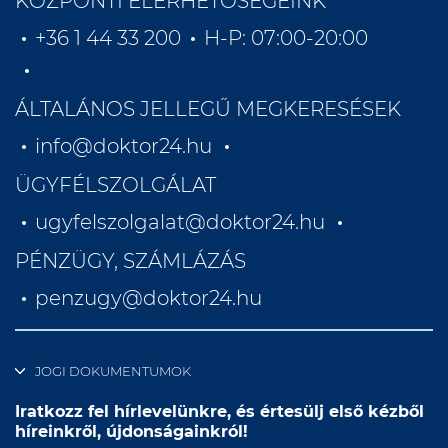
KÖZPONTI ELÉRHETŐSÉGEINK
+36 1 44 33 200
H-P: 07:00-20:00
ÁLTALÁNOS JELLEGŰ MEGKERESÉSEK
info@doktor24.hu
ÜGYFÉLSZOLGÁLAT
ugyfelszolgalat@doktor24.hu
PÉNZÜGY, SZÁMLÁZÁS
penzugy@doktor24.hu
JOGI DOKUMENTUMOK
Iratkozz fel hírlevelünkre, és értesülj első kézből
híreinkről, újdonságainkról!