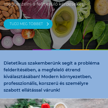
megbeszélni a felmerülő kérdéseket.
TUDJ MEG TÖBBET
Dietetikus szakemberünk segít a probléma
felderítésében, a megfelelő étrend
kiválasztásában! Modern környezetben,
professzionális, korszerű és személyre
szabott ellátással várunk!