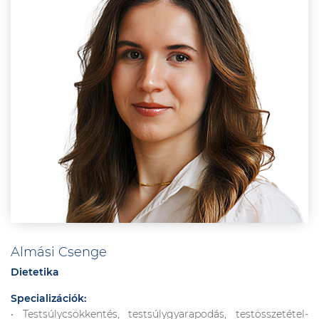
Almási Csenge
Dietetika
Specializációk:
• Testsúlycsökkentés, testsúlygyarapodás, testösszetétel-