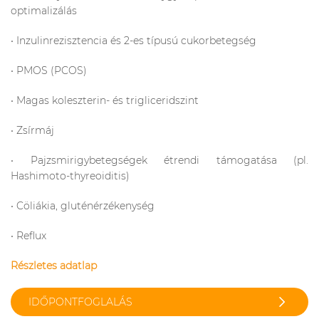
optimalizálás
• Inzulinrezisztencia és 2-es típusú cukorbetegség
• PMOS (PCOS)
• Magas koleszterin- és trigliceridszint
• Zsírmáj
• Pajzsmirigybetegségek étrendi támogatása (pl.
Hashimoto-thyreoiditis)
• Cöliákia, gluténérzékenység
• Reflux
Részletes adatlap
IDŐPONTFOGLALÁS