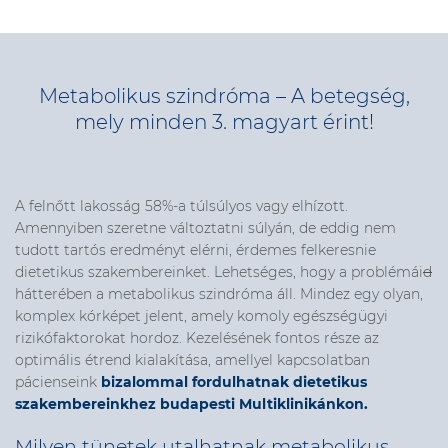
Metabolikus szindróma – A betegség,
mely minden 3. magyart érint!
A felnőtt lakosság 58%-a túlsúlyos vagy elhízott.
Amennyiben szeretne változtatni súlyán, de eddig nem
tudott tartós eredményt elérni, érdemes felkeresnie
dietetikus szakembereinket. Lehetséges, hogy a problémái
d
hátterében a metabolikus szindróma áll. Mindez egy olyan,
komplex kórképet jelent, amely komoly egészségügyi
rizikófaktorokat hordoz. Kezelésének fontos része az
optimális étrend kialakítása, amellyel kapcsolatban
pácienseink
bizalommal fordulhatnak dietetikus
szakembereinkhez budapesti Multiklinikánkon.
Milyen tünetek utalhatnak metabolikus