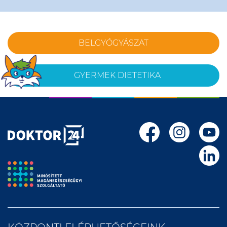
BELGYÓGYÁSZAT
GYERMEK DIETETIKA