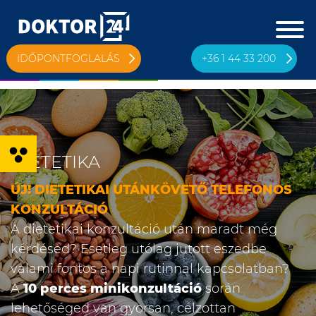
IDŐPONTFOGLALÁS
+36 1 44 33 200
Eszköztár megnyitása
DIETETIKA
ÚJ! DIETETIKAI UTÁNKÖVETŐ TELEFONOS
KONZULTÁCIÓ
A dietetikai konzultáció után maradt még
kérdésed? Esetleg utólag jutott eszedbe
valami fontos a napi rutinnal kapcsolatban?
A
10 perces minikonzultáció
során
lehetőséged van gyorsan, célzottan