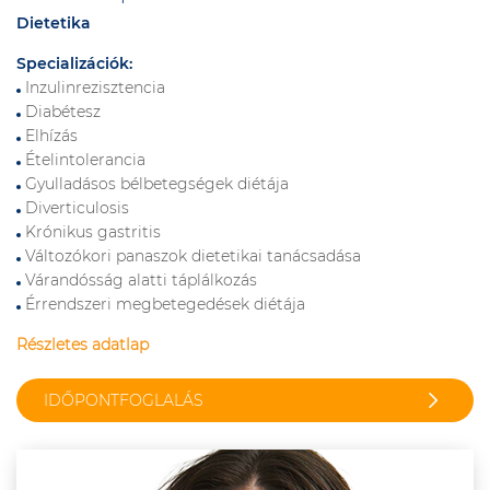
Dietetika
Specializációk:
Inzulinrezisztencia
Diabétesz
Elhízás
Ételintolerancia
Gyulladásos bélbetegségek diétája
Diverticulosis
Krónikus gastritis
Változókori panaszok dietetikai tanácsadása
Várandósság alatti táplálkozás
Érrendszeri megbetegedések diétája
Részletes adatlap
IDŐPONTFOGLALÁS