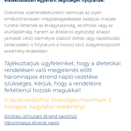
kialakításában egyaránt segítséget nyújtanak.
Dietetikai szakrendelésünkön nemcsak az olyan
emésztőrendszeri megbetegedéseket kezeljük, melyek
tünetei lehetnek az étvágytalanság, az elhízás vagy az
alultápláltság, hanem az általános egészségi állapot
javítását célzó személyre szabott diétás vagy táplálkozási
tanácsadást is folytatunk a hosszú távú, kiegyensúlyozott
eredmény érdekében.
Tájékoztatjuk ügyfeleinket, hogy a dietetikai
rendelésen való megjelenés előtt
háromnapos étrend napló vezetése
szükséges. Kérjük, hogy a rendelésre
feltétlenül hozzák magukkal!
A tanácsadáshoz szükséges maximum 3
hónapos nagylabor eredmény!
Kitöltési útmutató étrend naplóhoz
Háromnapos étrendi napló