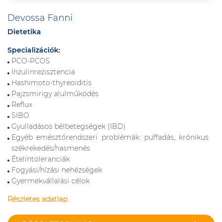
Devossa Fanni
Dietetika
Specializációk:
PCO-PCOS
Inzulinrezisztencia
Hashimoto-thyreoiditis
Pajzsmirigy alulműködés
Reflux
SIBO
Gyulladásos bélbetegségek (IBD)
Egyéb emésztőrendszeri problémák: puffadás, krónikus
székrekedés/hasmenés
Ételintoleranciák
Fogyási/hízási nehézségek
Gyermekvállalási célok
Részletes adatlap