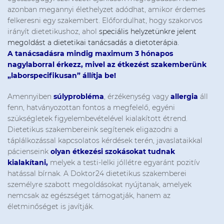
azonban megannyi élethelyzet adódhat, amikor érdemes
felkeresni egy szakembert. Előfordulhat, hogy szakorvos
irányít dietetikushoz, ahol
speciális helyzetünkre jelent
megoldást a dietetikai tanácsadás a dietoterápia.
A tanácsadásra mindig maximum 3 hónapos
nagylaborral érkezz, mivel az étkezést szakemberünk
„laborspecifikusan” állítja be!
Amennyiben
súlyprobléma
, érzékenység vagy
allergia
áll
fenn, hatványozottan fontos a megfelelő, egyéni
szükségletek figyelembevételével kialakított étrend.
Dietetikus szakembereink segítenek eligazodni a
táplálkozással kapcsolatos kérdések terén, javaslataikkal
pácienseink
olyan étkezési szokásokat tudnak
kialakítani,
melyek a testi-lelki jóllétre egyaránt pozitív
hatással bírnak. A Doktor24 dietetikus szakemberei
személyre szabott megoldásokat nyújtanak, amelyek
nemcsak az egészséget támogatják, hanem az
életminőséget is javítják.