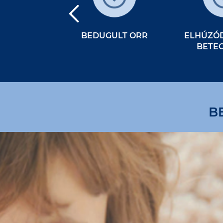
NKIÜTÉS
BEDUGULT ORR
ELHÚZÓD
BETE
B