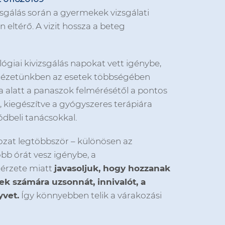
izsgálás során a gyermekek vizsgálati
 eltérő. A vizit hossza a beteg
ógiai kivizsgálás napokat vett igénybe,
ntézetünkben az esetek többségében
a alatt a panaszok felmérésétől a pontos
, kiegészítve a gyógyszeres terápiára
dbeli tanácsokkal.
rozat legtöbbször – különösen az
bb órát vesz igénybe, a
érzete miatt
javasoljuk, hogy hozzanak
 számára uzsonnát, innivalót, a
vet.
Így könnyebben telik a várakozási