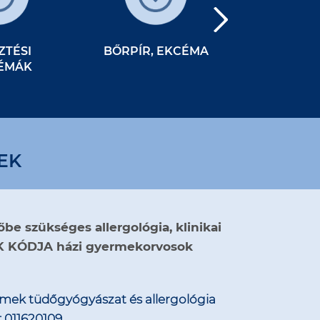
ZTÉSI
BŐRPÍR, EKCÉMA
CSALÁN
ÉMÁK
EK
be szükséges allergológia, klinikai
 KÓDJA házi gyermekorvosok
rmek tüdőgyógyászat és
allergológia
 011620109