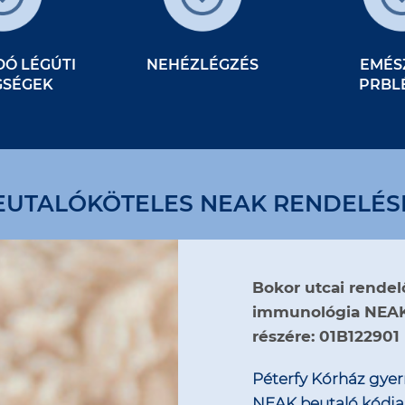
Ó LÉGÚTI
NEHÉZLÉGZÉS
EMÉS
GSÉGEK
PRBL
EUTALÓKÖTELES NEAK RENDELÉS
Bokor utcai rendelő
immunológia NEAK
részére: 01B122901
Péterfy Kórház gye
NEAK beutaló kódja: