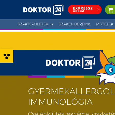
SZAKTERÜLETEK
SZAKEMBEREINK
MŰTÉTEK
Eszköztár megnyitása
GYERMEKALLERGOLÓ
IMMUNOLÓGIA
Csalánkiütés, ekcéma, viszketé