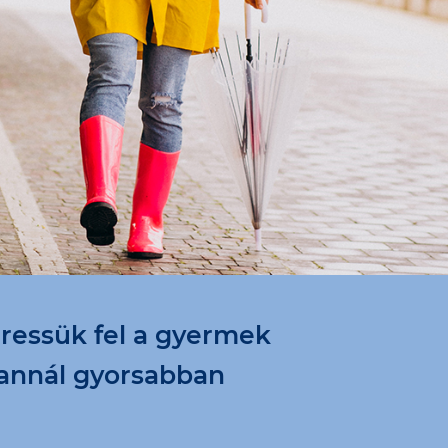
eressük fel a gyermek
 annál gyorsabban