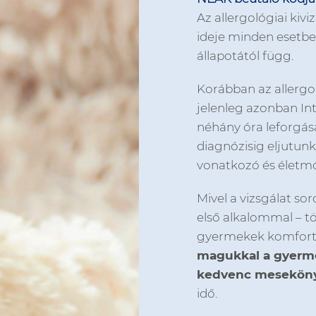
Az allergológiai kiv
ideje minden esetben
állapotától függ.
Korábban az allergol
jelenleg azonban I
néhány óra leforgás
diagnózisig eljutunk
vonatkozó és életmó
Mivel a vizsgálat so
első alkalommal – tö
gyermekek komfort
magukkal a gyermek
kedvenc meseköny
idő.