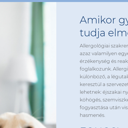
Amikor 
tudja el
Allergológiai szakr
azaz valamilyen egy
érzékenység és reakc
foglalkozunk. Allergi
különböző, a léguta
keresztül a szerveze
lehetnek: éjszakai n
köhögés, szemviszket
fogyasztása után vi
hasmenés.