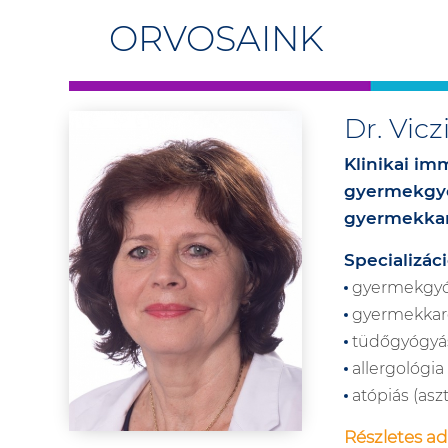
ORVOSAINK
Dr. Vic
Klinikai im
gyermekgyó
gyermekkar
Specializáci
gyermekgyó
gyermekkar
tüdőgyógyá
allergológia
atópiás (as
Részletes ad