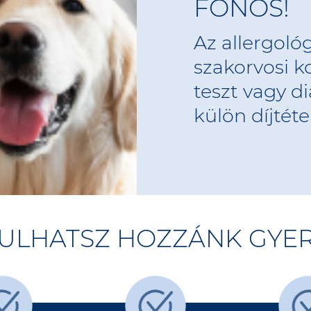
FONOS!
Az allergológ
szakorvosi k
teszt vagy d
külön díjtétel
DULHATSZ HOZZÁNK GYE