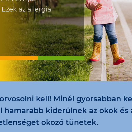
Ezek az allergia
 orvosolni kell! Minél gyorsabban k
ál hamarabb kiderülnek az okok és
tlenséget okozó tünetek.