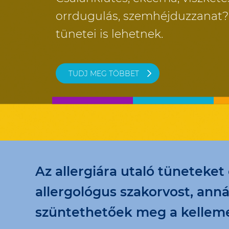
orrdugulás, szemhéjduzzanat? 
tünetei is lehetnek.
TUDJ MEG TÖBBET
Az allergiára utaló tüneteket
allergológus szakorvost, ann
szüntethetőek meg a kelleme