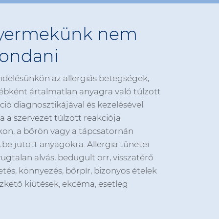
gyermekünk nem
mondani
endelésünkön az allergiás betegségek,
ébként ártalmatlan anyagra való túlzott
ió diagnosztikájával és kezelésével
a a szervezet túlzott reakciója
kon, a bőrön vagy a tápcsatornán
tbe jutott anyagokra. Allergia tünetei
yugtalan alvás, bedugult orr, visszatérő
és, könnyezés, bőrpír, bizonyos ételek
szkető kiütések, ekcéma, esetleg