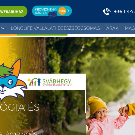
+36 1 44
LONGLIFE VÁLLALATI EGÉSZSÉGCSOMAG
ÁRAK
MAG
GIA ÉS -
s, émelygés,