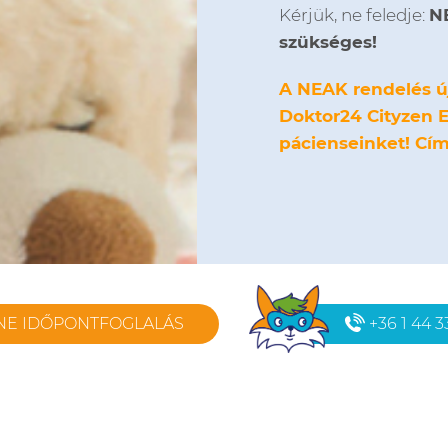
Kérjük, ne feledje:
N
szükséges!
A NEAK rendelés új 
Doktor24 Cityzen 
pácienseinket! Cím:
NE IDŐPONTFOGLALÁS
+36 1 44 3