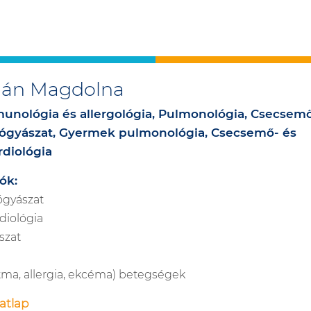
zián Magdolna
munológia és allergológia, Pulmonológia, Csecsemő
gyászat, Gyermek pulmonológia, Csecsemő- és
diológia
ók:
gyászat
diológia
szat
ztma, allergia, ekcéma) betegségek
atlap