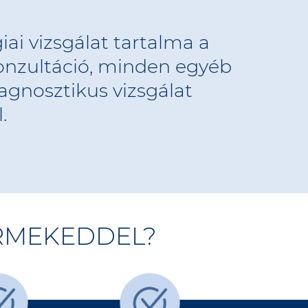
iai vizsgálat tartalma a
onzultáció, minden egyéb
iagnosztikus vizsgálat
.
RMEKEDDEL?