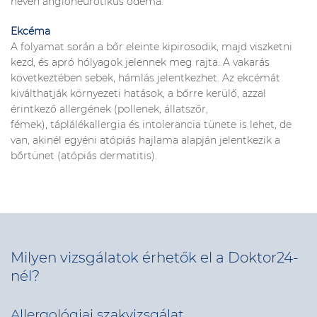
néven angioneurotikus ödéma.
Ekcéma
A folyamat során a bőr eleinte kipirosodik, majd viszketni
kezd, és apró hólyagok jelennek meg rajta. A vakarás
következtében sebek, hámlás jelentkezhet. Az ekcémát
kiválthatják környezeti hatások, a bőrre kerülő, azzal
érintkező allergének (pollenek, állatszőr,
fémek), táplálékallergia és intolerancia tünete is lehet, de
van, akinél egyéni atópiás hajlama alapján jelentkezik a
bőrtünet (atópiás dermatitis).
Milyen vizsgálatok érhetők el a Doktor24-
nél?
Allergológiai szakvizsgálat