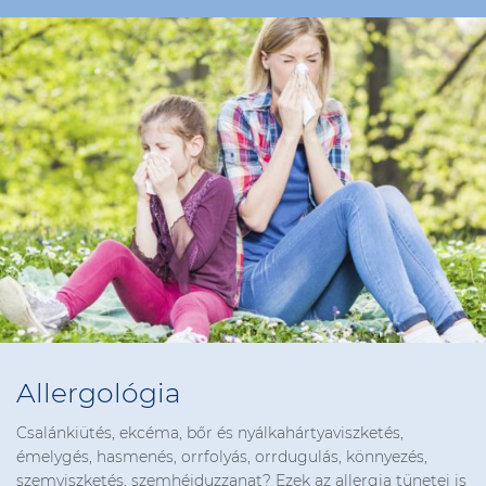
Allergológia
Csalánkiütés, ekcéma, bőr és nyálkahártyaviszketés,
émelygés, hasmenés, orrfolyás, orrdugulás, könnyezés,
szemviszketés, szemhéjduzzanat? Ezek az allergia tünetei is