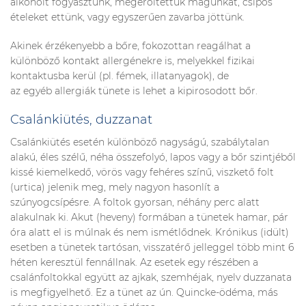
alkoholt fogyasztunk, megerőltettük magunkat, csípős
ételeket ettünk, vagy egyszerűen zavarba jöttünk.
Akinek érzékenyebb a bőre, fokozottan reagálhat a
különböző kontakt allergénekre is, melyekkel fizikai
kontaktusba kerül (pl. fémek, illatanyagok), de
az egyéb allergiák tünete is lehet a kipirosodott bőr.
Csalánkiütés, duzzanat
Csalánkiütés esetén különböző nagyságú, szabálytalan
alakú, éles szélű, néha összefolyó, lapos vagy a bőr szintjéből
kissé kiemelkedő, vörös vagy fehéres színű, viszkető folt
(urtica) jelenik meg, mely nagyon hasonlít a
szúnyogcsípésre. A foltok gyorsan, néhány perc alatt
alakulnak ki. Akut (heveny) formában a tünetek hamar, pár
óra alatt el is múlnak és nem ismétlődnek. Krónikus (idült)
esetben a tünetek tartósan, visszatérő jelleggel több mint 6
héten keresztül fennállnak. Az esetek egy részében a
csalánfoltokkal együtt az ajkak, szemhéjak, nyelv duzzanata
is megfigyelhető. Ez a tünet az ún. Quincke-ödéma, más