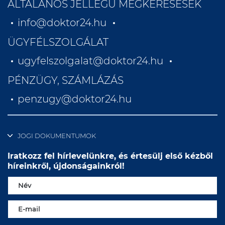
ÁLTALÁNOS JELLEGŰ MEGKERESÉSEK
info@doktor24.hu
ÜGYFÉLSZOLGÁLAT
ugyfelszolgalat@doktor24.hu
PÉNZÜGY, SZÁMLÁZÁS
penzugy@doktor24.hu
JOGI DOKUMENTUMOK
Iratkozz fel hírlevelünkre, és értesülj első kézből
híreinkről, újdonságainkról!