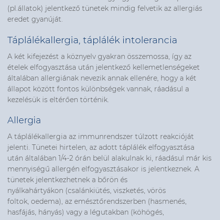
(pl.állatok) jelentkező tünetek mindig felvetik az allergiás
eredet gyanúját.
Táplálékallergia, táplálék intolerancia
A két kifejezést a köznyelv gyakran összemossa, így az
ételek elfogyasztása után jelentkező kellemetlenségeket
általában allergiának nevezik annak ellenére, hogy a két
állapot között fontos különbségek vannak, ráadásul a
kezelésük is eltérően történik.
Allergia
A táplálékallergia az immunrendszer túlzott reakcióját
jelenti. Tünetei hirtelen, az adott táplálék elfogyasztása
után általában 1/4-2 órán belül alakulnak ki, ráadásul már kis
mennyiségű allergén elfogyasztásakor is jelentkeznek. A
tünetek jelentkezhetnek a bőrön és
nyálkahártyákon (csalánkiütés, viszketés, vörös
foltok, oedema), az emésztőrendszerben (hasmenés,
hasfájás, hányás) vagy a légutakban (köhögés,