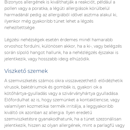
Bizonyos allergének is kiválthatják a reakciót, például a
pollen vagy a poratka, a légúti allergiások körülbelül
harmadánál pedig az allergiából idővel asztma alakul ki,
ilyenkor még gyakoribb tünet lehet a légzés
nehezítettsége.
Légzési nehézségek esetén érdemes minél hamarabb
orvoshoz fordulni, különösen akkor, ha a ki-, vagy belégzés
során sípoló hangot hallunk, ha a nehézlégzés éjszakai is
jelentkezik, vagy hosszabb ideig elhúzódik.
Viszkető szemek
A szemviszketés számos okra visszavezethető: előidézhetik
vírusok, baktériumok és gombák is, gyakori ok a
kötőhártya-gyulladás vagy a szivárványhártya gyulladása.
Előfordulhat az is, hogy szemünket a kontaktlencse, vagy
valamilyen kozmetikai termék irritálja, a leggyakoribb
kiváltó ok azonban az allergia. Ilyen eredetű
szemviszketésre gyanakodhatunk, ha a tünet szezonálisan
jelentkezik, hiszen az olyan allergének, mint a parlagfű vagy