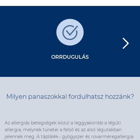
ORRDUGULÁS
Milyen panaszokkal fordulhatsz hozzánk?
Az allergiás betegségek közül a leggyakoribb a légúti
allergia, melynek tünetei a felső és az alsó légutakban
jelennek meg. A táplálék-, gyógyszer és rovarméregallergia