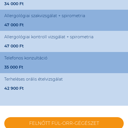
34 000 Ft
Allergológiai szakvizsgálat + spirometria
47 000 Ft
Allergológiai kontroll vizsgálat + spirometria
47 000 Ft
Telefonos konzultáció
35 000 Ft
Terheléses orális ételvizsgálat
42 900 Ft
FELNŐTT FÜL-ORR-GÉGÉSZET