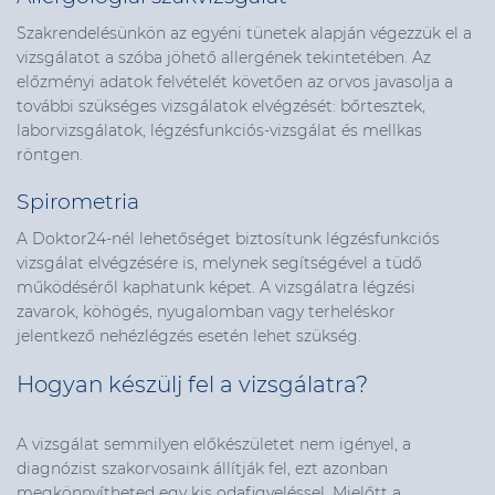
Szakrendelésünkön az egyéni tünetek alapján végezzük el a
vizsgálatot a szóba jöhető allergének tekintetében. Az
előzményi adatok felvételét követően az orvos javasolja a
további szükséges vizsgálatok elvégzését: bőrtesztek,
laborvizsgálatok, légzésfunkciós-vizsgálat és mellkas
röntgen.
Spirometria
A Doktor24-nél lehetőséget biztosítunk légzésfunkciós
vizsgálat elvégzésére is, melynek segítségével a tüdő
működéséről kaphatunk képet. A vizsgálatra légzési
zavarok, köhögés, nyugalomban vagy terheléskor
jelentkező nehézlégzés esetén lehet szükség.
Hogyan készülj fel a vizsgálatra?
A vizsgálat semmilyen előkészületet nem igényel, a
diagnózist szakorvosaink állítják fel, ezt azonban
megkönnyítheted egy kis odafigyeléssel. Mielőtt a