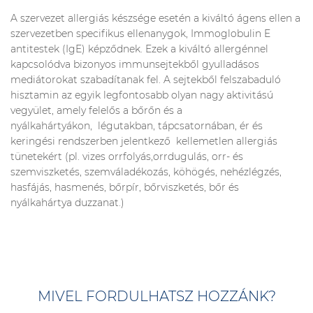
A szervezet allergiás készsége esetén a kiváltó ágens ellen a
szervezetben specifikus ellenanygok, Immoglobulin E
antitestek (IgE) képződnek. Ezek a kiváltó allergénnel
kapcsolódva bizonyos immunsejtekből gyulladásos
mediátorokat szabadítanak fel. A sejtekből felszabaduló
hisztamin az egyik legfontosabb olyan nagy aktivitású
vegyület, amely felelős a bőrőn és a
nyálkahártyákon, légutakban, tápcsatornában, ér és
keringési rendszerben jelentkező kellemetlen allergiás
tünetekért (pl. vizes orrfolyás,orrdugulás, orr- és
szemviszketés, szemváladékozás, köhögés, nehézlégzés,
hasfájás, hasmenés, bőrpír, bőrviszketés, bőr és
nyálkahártya duzzanat.)
MIVEL FORDULHATSZ HOZZÁNK?