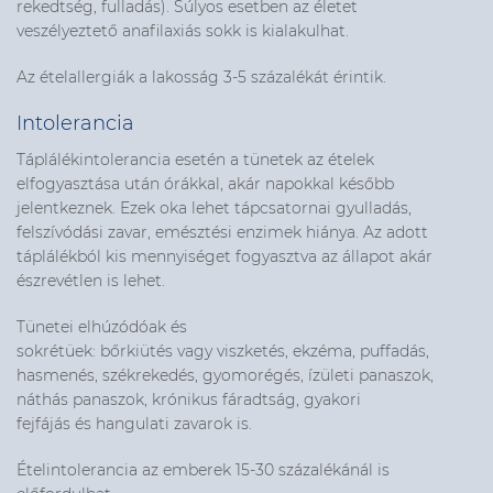
rekedtség, fulladás). Súlyos esetben az életet
veszélyeztető anafilaxiás sokk is kialakulhat.
Az ételallergiák a lakosság 3-5 százalékát érintik.
Intolerancia
Táplálékintolerancia esetén a tünetek az ételek
elfogyasztása után órákkal, akár napokkal később
jelentkeznek. Ezek oka lehet tápcsatornai gyulladás,
felszívódási zavar, emésztési enzimek hiánya. Az adott
táplálékból kis mennyiséget fogyasztva az állapot akár
észrevétlen is lehet.
Tünetei elhúzódóak és
sokrétüek: bőrkiütés vagy viszketés, ekzéma, puffadás,
hasmenés, székrekedés, gyomorégés, ízületi panaszok,
náthás panaszok, krónikus fáradtság, gyakori
fejfájás és hangulati zavarok is.
Ételintolerancia az emberek 15-30 százalékánál is