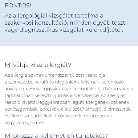
FONTOS!
Az allergológiai vizsgálat tartalma a
szakorvosi konzultáció, minden egyéb teszt
vagy diagnosztikus vizsgálat külön díjtétel.
Mi váltja ki az allergiát?
Az allergia az immunrendszer túlzott reakciója
a szervezetbe kerülő és idegenként felismert különböző
anyagokra. Ezek leggyakrabban a légutakon, a bőrön vagy a
tápcsatornán keresztül jutnak a szervezetbe. Az allergiás
reakció kiváltói leggyakrabban légúti allergének (pollenek,
penészgombák, poratkák, állati szőr/hámsejt), élelmiszerek
és élelmiszer adalékok, gyógyszerek, rovarmérgek,
vegyszerek, fémek.
Mi okozza a kellemetlen tüneteket?