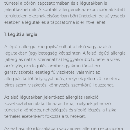
tünetei a bőrön, tápcsatornában és a légutakban is
jelentkezhetnek. A kontakt allergének az expoziciónak kitett
területeken okoznak elsősorban bőrtüneteket, de súlyosabb
esetben a légutak és a tápcsatorna is érintve lehet.
1. Légúti allergia
A légúti allergia megnyilvánulhat a felső vagy az alsó
légutakban (egy betegség két szinten. A felső légúti allergia
(allergiás nátha, szénanátha) leggyakoribb tünetei a vizes
orrfolyás, orrdugulás, amihez gyakran társul orr-
garatviszketés, esetleg fülviszketés, valamint az
allergiás kötőhártyagyulladás, melynek jellemző tünetei a
piros szem, viszketés, könnyezés, szemkörüli duzzanat.
Az alsó légutakban jelentkező allergiás reakció
következtében alakul ki az asthma, melynek jellemző
tünetei a köhögés, nehézlégzés és sípoló légzés, a fizikai
terhelés esetenként fokozza a tüneteket.
Az év hasonló időszakában vagy egyes allergén expozicióra