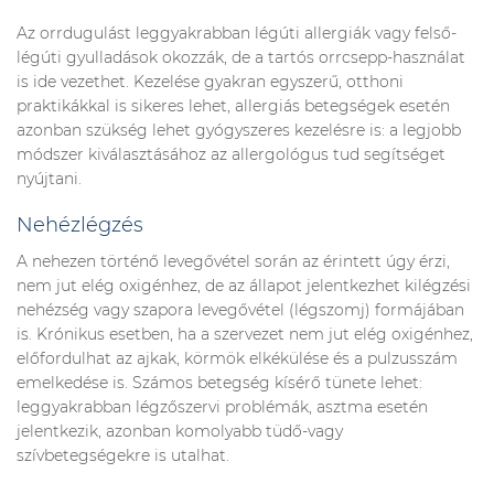
Az orrdugulást leggyakrabban légúti allergiák vagy felső-
légúti gyulladások okozzák, de a tartós orrcsepp-használat
is ide vezethet. Kezelése gyakran egyszerű, otthoni
praktikákkal is sikeres lehet, allergiás betegségek esetén
azonban szükség lehet gyógyszeres kezelésre is: a legjobb
módszer kiválasztásához az allergológus tud segítséget
nyújtani.
Nehézlégzés
A nehezen történő levegővétel során az érintett úgy érzi,
nem jut elég oxigénhez, de az állapot jelentkezhet kilégzési
nehézség vagy szapora levegővétel (légszomj) formájában
is. Krónikus esetben, ha a szervezet nem jut elég oxigénhez,
előfordulhat az ajkak, körmök elkékülése és a pulzusszám
emelkedése is. Számos betegség kísérő tünete lehet:
leggyakrabban légzőszervi problémák, asztma esetén
jelentkezik, azonban komolyabb tüdő-vagy
szívbetegségekre is utalhat.