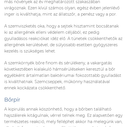
más növények az év meghatározott szakaszában
virágoznak. Ezen kívül számos olyan, egész évben jelenlévő
inger is kiválthatja, mint az állatszőr, a penész vagy a por.
A szemviszketés oka, hogy a sejtek hisztamint bocsátanak
ki az allergének elleni védelem céljából, ez pedig
gyulladásos reakciókat idéz elő. A tünetek csökkenthetők az
allergének kerülésével, de súlyosabb esetben gyógyszeres
kezelés is szükséges lehet.
A szemkörnyék bőre finom és sérülékeny, a vakargatás
következtében kialakuló hámsérüléseken keresztül a bőr
egyébként ártalmatlan baktériumai fokozottabb gyulladást
is kiválthatnak. Szemcseppek, műkönny használatával
ennek kockázata csökkenthető.
Bőrpír
A kipirulás annak köszönhető, hogy a bőrben található
hajszálerek kitágulnak, vérrel telnek meg. Ez alapvetően egy
természetes reakció, mely felléphet akkor ha melegünk van,