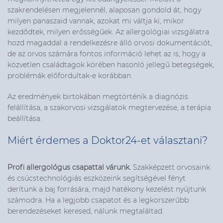
szakrendelésen megjelennél, alaposan gondold át, hogy
milyen panaszaid vannak, azokat mi váltja ki, mikor
kezdődtek, milyen erősségűek. Az allergológiai vizsgálatra
hozd magaddal a rendelkezésre álló orvosi dokumentációt,
de az orvos számára fontos információ lehet az is, hogy a
közvetlen családtagok körében hasonló jellegű betegségek,
problémák előfordultak-e korábban.
Az eredmények birtokában megtörténik a diagnózis
felállítása, a szakorvosi vizsgálatok megtervezése, a terápia
beállítása.
Miért érdemes a Doktor24-et választani?
Profi allergológus csapattal várunk.
Szakképzett orvosaink
és csúcstechnológiás eszközeink segítségével fényt
derítünk a baj forrására, majd hatékony kezelést nyújtunk
számodra. Ha a legjobb csapatot és a legkorszerűbb
berendezéseket keresed, nálunk megtaláltad.