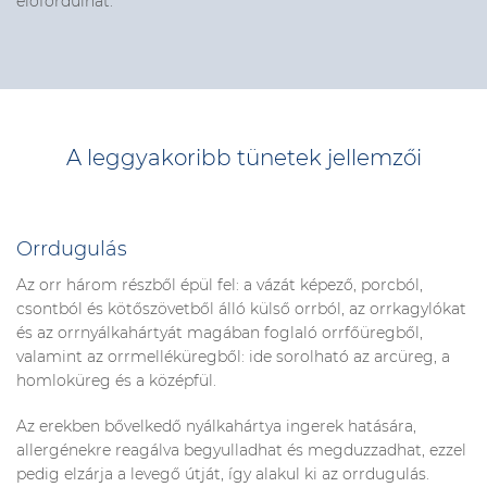
előfordulhat.
A leggyakoribb tünetek jellemzői
Orrdugulás
Az orr három részből épül fel: a vázát képező, porcból,
csontból és kötőszövetből álló külső orrból, az orrkagylókat
és az orrnyálkahártyát magában foglaló orrfőüregből,
valamint az orrmelléküregből: ide sorolható az arcüreg, a
homloküreg és a középfül.
Az erekben bővelkedő nyálkahártya ingerek hatására,
allergénekre reagálva begyulladhat és megduzzadhat, ezzel
pedig elzárja a levegő útját, így alakul ki az orrdugulás.