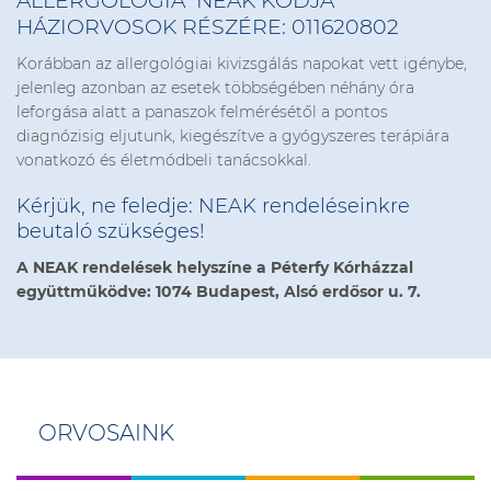
ALLERGOLÓGIA NEAK KÓDJA
HÁZIORVOSOK RÉSZÉRE: 011620802
Korábban az allergológiai kivizsgálás napokat vett igénybe,
jelenleg azonban az esetek többségében néhány óra
leforgása alatt a panaszok felmérésétől a pontos
diagnózisig eljutunk, kiegészítve a gyógyszeres terápiára
vonatkozó és életmódbeli tanácsokkal.
Kérjük, ne feledje:
NEAK rendeléseinkre
beutaló szükséges!
A NEAK rendelések helyszíne a Péterfy Kórházzal
együttműködve:
1074 Budapest, Alsó erdősor u. 7.
ORVOSAINK