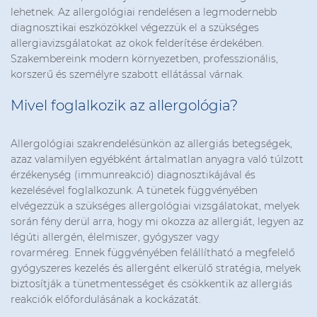
lehetnek. Az allergológiai rendelésen a legmodernebb
diagnosztikai eszközökkel végezzük el a szükséges
allergiavizsgálatokat az okok felderítése érdekében.
Szakembereink modern környezetben, professzionális,
korszerű és személyre szabott ellátással várnak.
Mivel foglalkozik az allergológia?
Allergológiai szakrendelésünkön az allergiás betegségek,
azaz valamilyen egyébként ártalmatlan anyagra való túlzott
érzékenység (immunreakció) diagnosztikájával és
kezelésével foglalkozunk. A tünetek függvényében
elvégezzük a szükséges allergológiai vizsgálatokat, melyek
során fény derül arra, hogy mi okozza az allergiát, legyen az
légúti allergén, élelmiszer, gyógyszer vagy
rovarméreg. Ennek függvényében felállítható a megfelelő
gyógyszeres kezelés és allergént elkerülő stratégia, melyek
biztosítják a tünetmentességet és csökkentik az allergiás
reakciók előfordulásának a kockázatát.