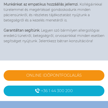
Munkánkat az empatikus hozzáállás jellemzi.
Kollégáinkkal
türelemmel és megértéssel gondoskodunk minden
páciensünkről, és részletes tájékoztatást nyújtunk a
betegségről és a kezelés menetéről is.
Garantáltan segítünk.
Legyen szó bármilyen allergológiai
eredetű tünetről, betegségről, orvosainkkal minden esetben
segítséget nyújtunk. Jelentkezz bátran konzultációra!
ONLINE IDŐPONTFOGLALÁS
+36 1 44 300 200