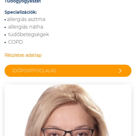
Tüdőgyógyászat
Specializációk:
allergiás asztma
allergiás nátha
tüdőbetegségek
COPD
Részletes adatlap
IDŐPONTFOGLALÁS