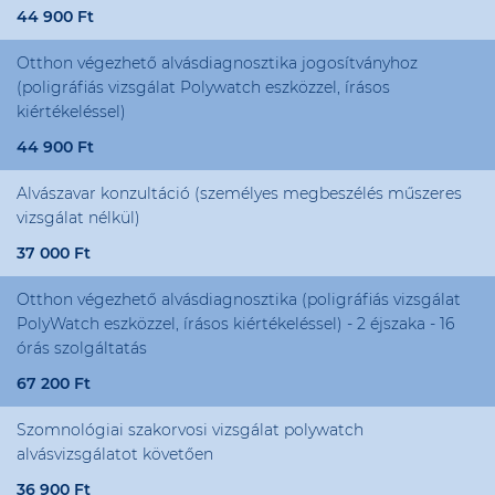
44 900 Ft
Otthon végezhető alvásdiagnosztika jogosítványhoz
(poligráfiás vizsgálat Polywatch eszközzel, írásos
kiértékeléssel)
44 900 Ft
Alvászavar konzultáció (személyes megbeszélés műszeres
vizsgálat nélkül)
37 000 Ft
Otthon végezhető alvásdiagnosztika (poligráfiás vizsgálat
PolyWatch eszközzel, írásos kiértékeléssel) - 2 éjszaka - 16
órás szolgáltatás
67 200 Ft
Szomnológiai szakorvosi vizsgálat polywatch
alvásvizsgálatot követően
36 900 Ft