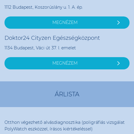
1112 Budapest, Koszorúslány u. 1. A. ép.
MEGNÉZEM
Doktor24 Cityzen Egészségközpont
1134 Budapest, Váci út 37. I. emelet
MEGNÉZEM
ÁRLISTA
Otthon végezhető alvásdiagnosztika (poligráfiás vizsgálat
PolyWatch eszközzel, írásos kiértékeléssel)