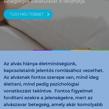
betegségek kialakulását is okozhatja.
TUDJ MEG TÖBBET
Az alvás hiánya életminőségünk,
kapcsolataink jelentős romlásához vezethet.
Az alvásnak fontos szerepe van, mind ideg
élettani, mind pedig pszichológiai
vonatkozást tekintve. Fontos figyelmet
fordítani ezekre a jelenségekre, mert az
alvászavar betegség, amely akár komolyabb