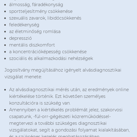
álmosság, fáradékonyság
sportteljesítmény csökkenése
szexuális zavarok, libidócsökkenés
feledékenység
az életminőség romlása
depresszió
mentális diszkomfort
a koncentrációképesség csökkenése
szociális és alkalmazkodási nehézségek
Jogosítvány megújításához igényelt alvásdiagnosztikai
vizsgálat menete:
Az alvásdiagnosztikai mérés után, az eredmények online
kiértékelése történik. Ezt követően személyes
konzultációra is szükség van.
Amennyiben a kiértékelés problémát jelez, szakorvosi
csapatunk, -fül-orr-gégészeti közreműködéssel-
megtervezi a további szükséges diagnosztikai
vizsgálatokat, segít a gondozási folyamat kialakításában,
és a szükséges kezelés meghatározásában.