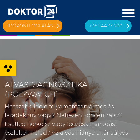
IDŐPONTFOGLALÁS
+36 1 44 33 200
Eszköztár megnyitása
ALVÁSDIAGNOSZTIKA
(POLYWATCH)
Hosszabb ideje folyamatosan álmos és
fáradékony vagy? Nehezen koncentrálsz?
Esetleg horkolsz vagy légzéskimaradást
észleltek nálad? Az alvás hiánya akár súlyos