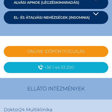
ALVÁSI APNOE (LÉGZÉSKIMARADÁS)
EL- ÉS ÁTALVÁSI NEHÉZSÉGEK (INSOMNIA)
ONLINE IDŐPONTFOGLALÁS
+36 1 44 33 200
ELLÁTÓ INTÉZMÉNYEK
Doktor24 Multiklinika