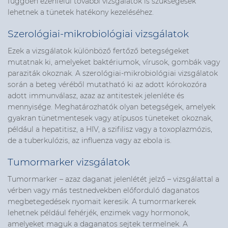
függően ezenfelül további vizsgálatok is szükségesek
lehetnek a tünetek hatékony kezeléséhez.
Szerológiai-mikrobiológiai vizsgálatok
Ezek a vizsgálatok különböző fertőző betegségeket
mutatnak ki, amelyeket baktériumok, vírusok, gombák vagy
paraziták okoznak. A szerológiai-mikrobiológiai vizsgálatok
során a beteg véréből mutatható ki az adott kórokozóra
adott immunválasz, azaz az antitestek jelenléte és
mennyisége. Meghatározhatók olyan betegségek, amelyek
gyakran tünetmentesek vagy atípusos tüneteket okoznak,
például a hepatitisz, a HIV, a szifilisz vagy a toxoplazmózis,
de a tuberkulózis, az influenza vagy az ebola is.
Tumormarker vizsgálatok
Tumormarker – azaz daganat jelenlétét jelző – vizsgálattal a
vérben vagy más testnedvekben előforduló daganatos
megbetegedések nyomait keresik. A tumormarkerek
lehetnek például fehérjék, enzimek vagy hormonok,
amelyeket maguk a daganatos sejtek termelnek. A