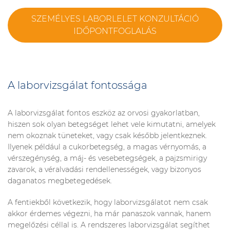
SZEMÉLYES LABORLELET KONZULTÁCIÓ
IDŐPONTFOGLALÁS
A laborvizsgálat fontossága
A laborvizsgálat fontos eszköz az orvosi gyakorlatban,
hiszen sok olyan betegséget lehet vele kimutatni, amelyek
nem okoznak tüneteket, vagy csak később jelentkeznek.
Ilyenek például a cukorbetegség, a magas vérnyomás, a
vérszegénység, a máj- és vesebetegségek, a pajzsmirigy
zavarok, a véralvadási rendellenességek, vagy bizonyos
daganatos megbetegedések.
A fentiekből következik, hogy laborvizsgálatot nem csak
akkor érdemes végezni, ha már panaszok vannak, hanem
megelőzési céllal is. A rendszeres laborvizsgálat segíthet