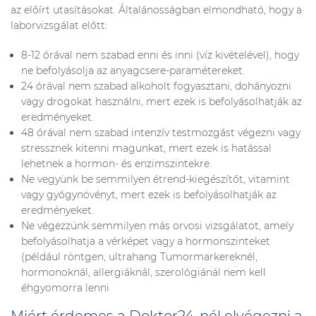
az előírt utasításokat. Általánosságban elmondható, hogy a
laborvizsgálat előtt:
8-12 órával nem szabad enni és inni (víz kivételével), hogy
ne befolyásolja az anyagcsere-paramétereket.
24 órával nem szabad alkoholt fogyasztani, dohányozni
vagy drogokat használni, mert ezek is befolyásolhatják az
eredményeket.
48 órával nem szabad intenzív testmozgást végezni vagy
stressznek kitenni magunkat, mert ezek is hatással
lehetnek a hormon- és enzimszintekre.
Ne vegyünk be semmilyen étrend-kiegészítőt, vitamint
vagy gyógynövényt, mert ezek is befolyásolhatják az
eredményeket.
Ne végezzünk semmilyen más orvosi vizsgálatot, amely
befolyásolhatja a vérképet vagy a hormonszinteket
(például röntgen, ultrahang Tumormarkereknél,
hormonoknál, allergiáknál, szerológiánál nem kell
éhgyomorra lenni