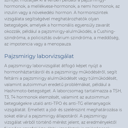
szintjét mutatják ki a vérben például a pajzsmirigy-
hormonok, a mellékvese-hormonok, a nemi hormonok, az
inzulin vagy a növekedési hormon. A hormonszintek
vizsgálata segítségével meghatározhatók olyan
betegségek, amelyek a hormonális egyensúly zavarát
okozzák, például a pajzsmirigy-alulműködés, a Cushing-
szindróma, a policisztás ovárium szindróma, a meddőség,
az impotencia vagy a menopauza.
Pajzsmirigy laborvizsgálat
A pajzsmirigy laborvizsgálat átfogó képet nyújt a
hormonháztartásról és a pajzsmirigy működéséről, segít
feltárni a pajzsmirigy alulműködését vagy túlműködését,
valamint autoimmun eredetű problémákat, például a
Hashimoto-betegséget. A laborcsomag tartalmazza a TSH,
T3, T4 hormonok elemzését, valamint az autoimmun
betegségekre utaló anti-TPO és anti-TG ellenanyagok
vizsgálatát. Emellett a jód- és szelénszint meghatározása is
sokat elárul a pajzsmirigy állapotáról. A pajzsmirigy
vizsgálat vérből történő mérést jelent, az eredményektől