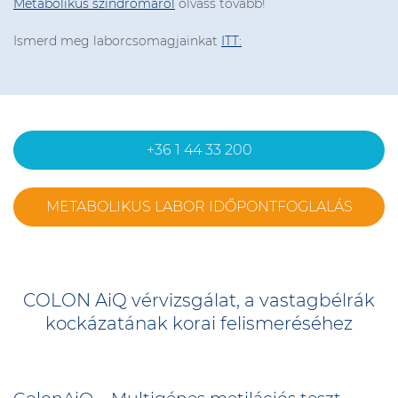
Metabolikus szindrómáról
olvass tovább!
Ismerd meg laborcsomagjainkat
ITT:
+36 1 44 33 200
METABOLIKUS LABOR IDŐPONTFOGLALÁS
COLON AiQ vérvizsgálat, a vastagbélrák
kockázatának korai felismeréséhez