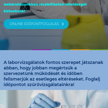
webáruházunkban részletfizetési lehetőséget
biztosítunk!
ONLINE IDŐPONTFOGLALÁS
A laborvizsgálatok fontos szerepet játszanak
abban, hogy jobban megértsük a
szervezetünk működését és időben
felismerjük az esetleges eltéréseket. Foglalj
időpontot szűrővizsgálatainkra!