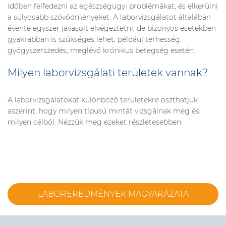
időben felfedezni az egészségügyi problémákat, és elkerülni
a súlyosabb szövődményeket. A laborvizsgálatot általában
évente egyszer javasolt elvégeztetni, de bizonyos esetekben
gyakrabban is szükséges lehet, például terhesség,
gyógyszerszedés, meglévő krónikus betegség esetén.
Milyen laborvizsgálati területek vannak?
A laborvizsgálatokat különböző területekre oszthatjuk
aszerint, hogy milyen típusú mintát vizsgálnak meg és
milyen célból. Nézzük meg ezeket részletesebben:
LABOREREDMÉNYEK MAGYARÁZATA