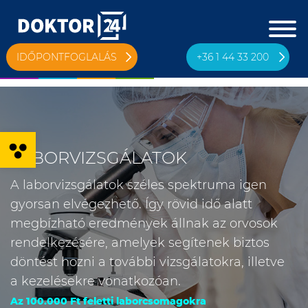
IDŐPONTFOGLALÁS
+36 1 44 33 200
Eszköztár megnyitása
LABORVIZSGÁLATOK
A laborvizsgálatok széles spektruma igen
gyorsan elvégezhető. Így rövid idő alatt
megbízható eredmények állnak az orvosok
rendelkezésére, amelyek segítenek biztos
döntést hozni a további vizsgálatokra, illetve
a kezelésekre vonatkozóan.
Az 100.000 Ft feletti laborcsomagokra