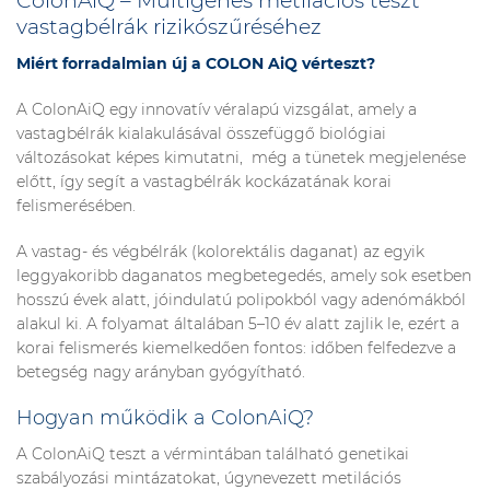
ColonAiQ – Multigénes metilációs teszt
vastagbélrák rizikószűréséhez
Miért forradalmian új a COLON AiQ vérteszt?
A ColonAiQ egy innovatív véralapú vizsgálat, amely a
vastagbélrák kialakulásával összefüggő biológiai
változásokat képes kimutatni, még a tünetek megjelenése
előtt, így segít a vastagbélrák kockázatának korai
felismerésében.
A vastag- és végbélrák (kolorektális daganat) az egyik
leggyakoribb daganatos megbetegedés, amely sok esetben
hosszú évek alatt, jóindulatú polipokból vagy adenómákból
alakul ki. A folyamat általában 5–10 év alatt zajlik le, ezért a
korai felismerés kiemelkedően fontos: időben felfedezve a
betegség nagy arányban gyógyítható.
Hogyan működik a ColonAiQ?
A ColonAiQ teszt a vérmintában található genetikai
szabályozási mintázatokat, úgynevezett metilációs