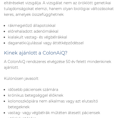
eltéréseket vizsgálja. A vizsgálat nem az öröklött genetikai
tulajdonságokat elemzi, hanem olyan biológiai változásokat
keres, amelyek összefügghetnek:
rákmegelőző állapotokkal
előrehaladott adenómákkal
kialakult vastag- és végbélrákkal
daganatkiújulással vagy áttétképződéssel
Kinek ajánlott a ColonAiQ?
A ColonAiQ rendszeres elvégzése 50 év felett mindenkinek
ajánlott.
Különösen javasolt:
idősebb páciensek számára
krónikus betegséggel élőknek
kolonoszkópiára nem alkalmas vagy azt elutasító
betegeknek
vastag- vagy végbélrák műtéten átesett páciensek