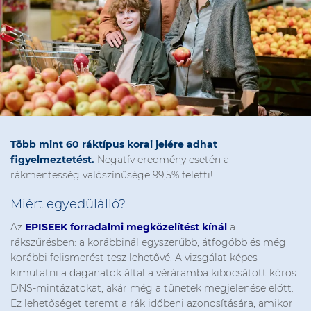
Több mint 60 ráktípus korai jelére adhat
figyelmeztetést.
Negatív eredmény esetén a
rákmentesség valószínűsége 99,5% feletti!
Miért egyedülálló?
Az
EPISEEK forradalmi megközelítést kínál
a
rákszűrésben: a korábbinál egyszerűbb, átfogóbb és még
korábbi felismerést tesz lehetővé. A vizsgálat képes
kimutatni a daganatok által a véráramba kibocsátott kóros
DNS-mintázatokat, akár még a tünetek megjelenése előtt.
Ez lehetőséget teremt a rák időbeni azonosítására, amikor