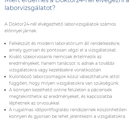
Miért érdemes a Doktor24-nél elvégezni a
laborvizsgálatot?
A Doktor24-nél elvégezhető laborvizsgálatok számos
előnnyel járnak:
Felkészült és modern laboratórium áll rendelkezésre,
amely gyorsan és pontosan végzi el a vizsgálatokat.
Kiváló szakorvosaink nemcsak értelmezik az
eredményeket, hanem tanácsot is adnak a további
vizsgálatokra vagy kezelésekre vonatkozóan.
Különböző laborcsomagok közül választhatunk attól
függően, hogy milyen vizsgálatokra van szükségünk.
A könnyen kezelhető online felületen a páciensek
megtekinthetik az eredményeket, és kapcsolatba
léphetnek az orvosukkal.
A rugalmas időpontfoglalási rendszernek köszönhetően
könnyen és gyorsan be lehet jelentkezni a vizsgálatokra.