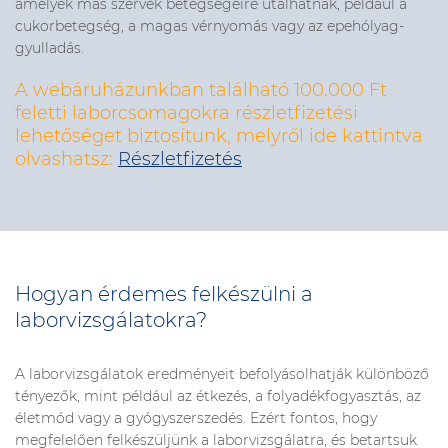
amelyek más szervek betegségeire utalhatnak, például a
cukorbetegség, a magas vérnyomás vagy az epehólyag-
gyulladás.
A webáruházunkban található 100.000 Ft
feletti laborcsomagokra részletfizetési
lehetőséget biztosítunk,
melyről ide kattintva
olvashatsz:
Részletfizetés
Hogyan érdemes felkészülni a
laborvizsgálatokra?
A laborvizsgálatok eredményeit befolyásolhatják különböző
tényezők, mint például az étkezés, a folyadékfogyasztás, az
életmód vagy a gyógyszerszedés. Ezért fontos, hogy
megfelelően felkészüljünk a laborvizsgálatra, és betartsuk