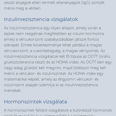
okozó anyagok ellen termelt ellenanyagok (IgG) szintjét
mérik meg a vérben.
Inzulinrezisztencia vizsgálatok
Az inzulinrezisztencia egy olyan állapot, amely során a
sejtek nem reagálnak megfelelően az inzulin hormonra,
amely a vércukorszint szabályozásában játszik fontos
szerepet. Ennek következménye lehet például a magas
vércukorszint, a cukorbetegség, a magas vérnyomás. Az
inzulinrezisztencia vizsgálatok két fő típusa az OGTT (orális
glükóztolerancia teszt) és az HOMA index. Az OGTT-ben egy
nagy adag glükózt kell meginni, majd többször meg kell
mérni a vércukor- és inzulinszintet. Az HOMA index egy
matematikai képlet, amely az éhgyomri vércukor- és
inzulinszint alapján számítja ki az inzulinrezisztencia
mértékét.
Hormonszintek vizsgálata
A hormonszintet feltáró vizsgálatok a különböző hormonok