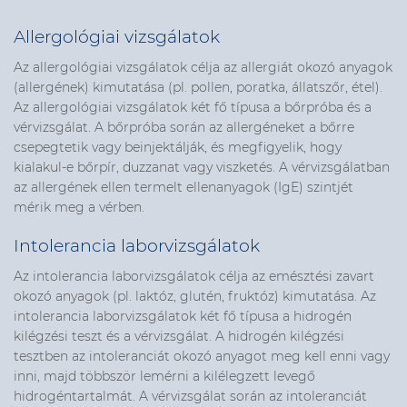
Allergológiai vizsgálatok
Az allergológiai vizsgálatok célja az allergiát okozó anyagok
(allergének) kimutatása (pl. pollen, poratka, állatszőr, étel).
Az allergológiai vizsgálatok két fő típusa a bőrpróba és a
vérvizsgálat. A bőrpróba során az allergéneket a bőrre
csepegtetik vagy beinjektálják, és megfigyelik, hogy
kialakul-e bőrpír, duzzanat vagy viszketés. A vérvizsgálatban
az allergének ellen termelt ellenanyagok (IgE) szintjét
mérik meg a vérben.
Intolerancia laborvizsgálatok
Az intolerancia laborvizsgálatok célja az emésztési zavart
okozó anyagok (pl. laktóz, glutén, fruktóz) kimutatása. Az
intolerancia laborvizsgálatok két fő típusa a hidrogén
kilégzési teszt és a vérvizsgálat. A hidrogén kilégzési
tesztben az intoleranciát okozó anyagot meg kell enni vagy
inni, majd többször lemérni a kilélegzett levegő
hidrogéntartalmát. A vérvizsgálat során az intoleranciát