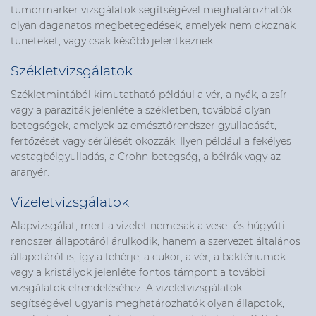
tumormarker vizsgálatok segítségével meghatározhatók
olyan daganatos megbetegedések, amelyek nem okoznak
tüneteket, vagy csak később jelentkeznek.
Székletvizsgálatok
Székletmintából kimutatható például a vér, a nyák, a zsír
vagy a paraziták jelenléte a székletben, továbbá olyan
betegségek, amelyek az emésztőrendszer gyulladását,
fertőzését vagy sérülését okozzák. Ilyen például a fekélyes
vastagbélgyulladás, a Crohn-betegség, a bélrák vagy az
aranyér.
Vizeletvizsgálatok
Alapvizsgálat, mert a vizelet nemcsak a vese- és húgyúti
rendszer állapotáról árulkodik, hanem a szervezet általános
állapotáról is, így a fehérje, a cukor, a vér, a baktériumok
vagy a kristályok jelenléte fontos támpont a további
vizsgálatok elrendeléséhez. A vizeletvizsgálatok
segítségével ugyanis meghatározhatók olyan állapotok,