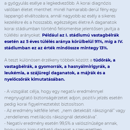
a gyógyulás esélye a legkedvezőbb. A korai diagnózis
valóban életet menthet: minél hamarabb derül fény egy
lappangó elváltozásra, annál nagyobb az esély a sikeres
kezelésre és a hosszabb, egészséges életre.A daganatok
korai stádiumban történő felismerése jelentősen javítja a
túlélési arányokat.
Például az I. stádiumú vastagbélrák
esetén az 5 éves túlélés aránya körülbelül 91%, míg a IV.
stádiumban ez az érték mindössze mintegy 13%.
A teszt különösen érzékeny többek között a
tüdőrák, a
vastagbélrák, a gyomorrák, a hasnyálmirigyrák, a
leukémia, a szájüregi daganatok, a májrák és a
nyelőcsőrák kimutatásában.
• A vizsgálat célja, hogy egy negatív eredménnyel
megnyugtató biztonságérzetet adjon, pozitív jelzés esetén
pedig korai figyelmeztetést biztosítson.
• Az eredmény kétféle lehet: „nem detektált rákszignál” vagy
„rendellenes metilációs rákszignál detektálva”.
• Negatív eredmény esetén 99,5% a valószínűsége annak,
hogy nincs kimutatható daganat a szervezetben.