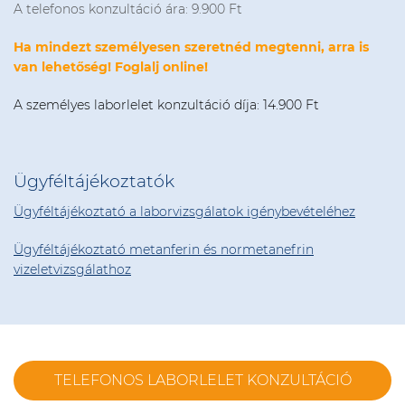
A telefonos konzultáció ára: 9.900 Ft
Ha mindezt személyesen szeretnéd megtenni, arra is
van lehetőség! Foglalj online!
A személyes laborlelet konzultáció díja: 14.900 Ft
Ügyféltájékoztatók
Ügyféltájékoztató a laborvizsgálatok igénybevételéhez
Ügyféltájékoztató metanferin és normetanefrin
vizeletvizsgálathoz
TELEFONOS LABORLELET KONZULTÁCIÓ