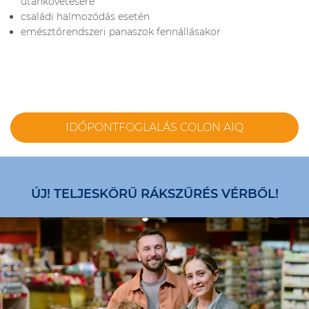
utánkövetésére
családi halmozódás esetén
emésztőrendszeri panaszok fennállásakor
IDŐPONTFOGLALÁS COLON AIQ
ÚJ! TELJESKÖRŰ RÁKSZŰRÉS VÉRBŐL!