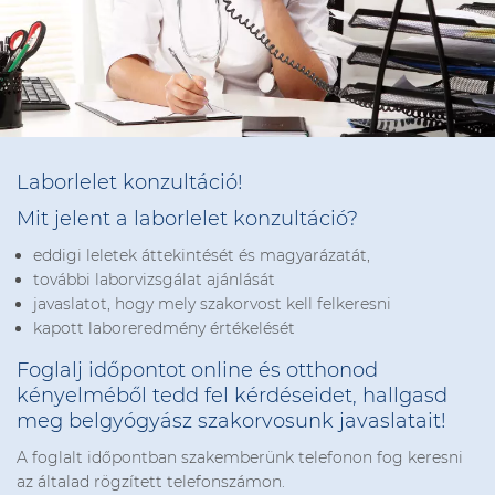
Laborlelet konzultáció!
Mit jelent a laborlelet konzultáció?
eddigi leletek áttekintését és magyarázatát,
további laborvizsgálat ajánlását
javaslatot, hogy mely szakorvost kell felkeresni
kapott laboreredmény értékelését
Foglalj időpontot online és otthonod
kényelméből tedd fel kérdéseidet, hallgasd
meg belgyógyász szakorvosunk javaslatait!
A foglalt időpontban szakemberünk telefonon fog keresni
az általad rögzített telefonszámon.