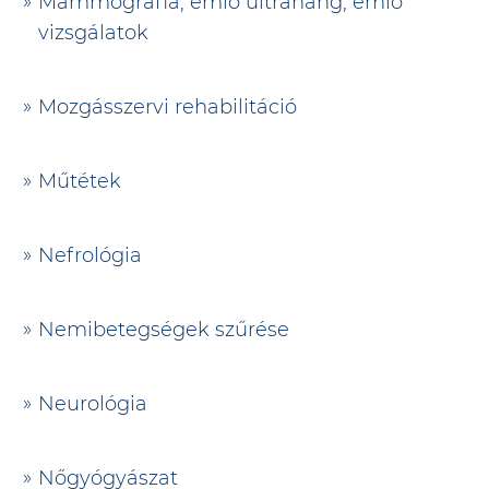
Mammográfia, emlő ultrahang, emlő
vizsgálatok
Mozgásszervi rehabilitáció
Műtétek
Nefrológia
Nemibetegségek szűrése
Neurológia
Nőgyógyászat