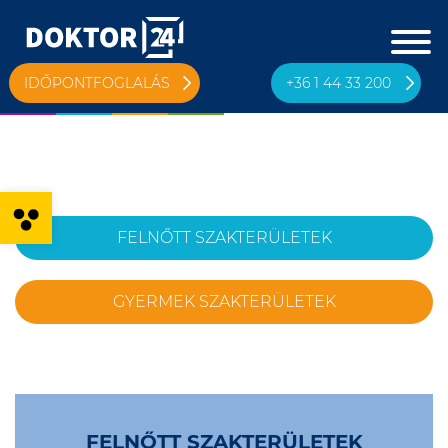
IDŐPONTFOGLALÁS
+36 1 44 33 200
Eszköztár megnyitása
FELNŐTT SZAKTERÜLETEK
GYERMEK SZAKTERÜLETEK
FELNŐTT SZAKTERÜLETEK