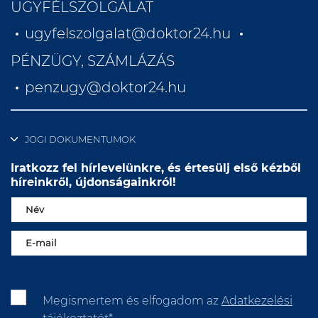
ÜGYFÉLSZOLGÁLAT
ugyfelszolgalat@doktor24.hu
PÉNZÜGY, SZÁMLÁZÁS
penzugy@doktor24.hu
JOGI DOKUMENTUMOK
Iratkozz fel hírlevelünkre, és értesülj első kézből
híreinkről, újdonságainkról!
Megismertem és elfogadom az
Adatkezelési