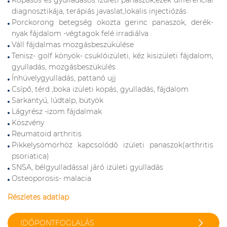
Kopásos és gyulladásos izületi panaszok,ezek differenciál
diagnosztikája, terápiás javaslat,lokalis injectiózás
Porckorong betegség okozta gerinc panaszok, derék-
nyak fájdalom -végtagok felé irradiálva
Váll fájdalmas mozgásbeszükülése
Tenisz- golf könyök- csuklóizületi, kéz kisizületi fájdalom,
gyulladás, mozgásbeszükülés
Ínhüvelygyulladás, pattanó ujj
Csípő, térd ,boka izületi kopás, gyulladás, fájdalom
Sarkantyú, lúdtalp, bütyök
Lágyrész -izom fájdalmak
Köszvény
Reumatoid arthritis
Pikkelysömörhöz kapcsolódó izületi panaszok(arthritis
psoriatica)
SNSA, bélgyulladással járó izületi gyulladás
Osteoporosis- malacia
Részletes adatlap
IDŐPONTFOGLALÁS