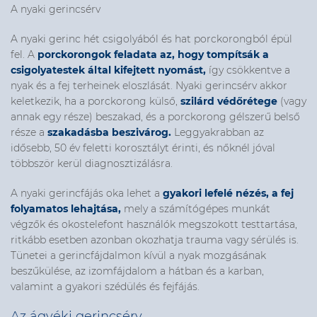
A nyaki gerincsérv
A nyaki gerinc hét csigolyából és hat porckorongból épül
fel. A
porckorongok feladata az, hogy tompítsák a
csigolyatestek által kifejtett nyomást,
így csökkentve a
nyak és a fej terheinek eloszlását. Nyaki gerincsérv akkor
keletkezik, ha a porckorong külső,
szilárd védőrétege
(vagy
annak egy része) beszakad, és a porckorong gélszerű belső
része a
szakadásba beszivárog.
Leggyakrabban az
idősebb, 50 év feletti korosztályt érinti, és nőknél jóval
többször kerül diagnosztizálásra.
A nyaki gerincfájás oka lehet a
gyakori lefelé nézés, a fej
folyamatos lehajtása,
mely a számítógépes munkát
végzők
és okostelefont használók
megszokott testtartása,
ritkább esetben azonban okozhatja trauma vagy sérülés is.
Tünetei a gerincfájdalmon kívül a nyak mozgásának
beszűkülése, az izomfájdalom a hátban és a karban,
valamint a gyakori szédülés és fejfájás.
Az ágyéki gerincsérv