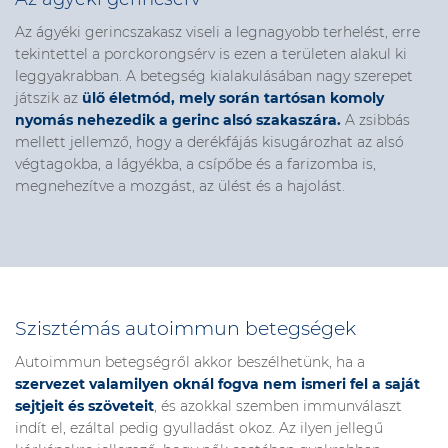
Az ágyéki gerincszakasz viseli a legnagyobb terhelést, erre
tekintettel a porckorongsérv is ezen a területen alakul ki
leggyakrabban.
A betegség kialakulásában nagy szerepet
játszik az
ülő életmód, mely során tartósan komoly
nyomás nehezedik a gerinc alsó szakaszára.
A zsibbás
mellett jellemző, hogy
a derékfájás kisugározhat az alsó
végtagokba, a lágyékba, a csípőbe és a farizomba is,
megnehezítve a mozgást, az ülést és a hajolást.
Szisztémás autoimmun betegségek
Autoimmun betegségről akkor beszélhetünk, ha a
szervezet valamilyen oknál fogva nem ismeri fel a saját
sejtjeit és szöveteit
, és azokkal szemben immunválaszt
indít el, ezáltal pedig gyulladást okoz.
Az ilyen jellegű