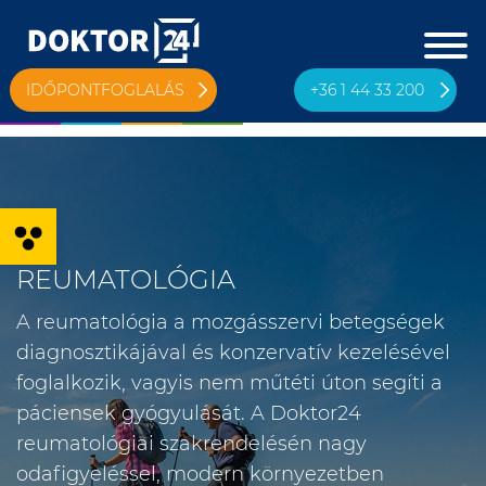
IDŐPONTFOGLALÁS
+36 1 44 33 200
Eszköztár megnyitása
REUMATOLÓGIA
A reumatológia a mozgásszervi betegségek
diagnosztikájával és konzervatív kezelésével
foglalkozik, vagyis nem műtéti úton segíti a
páciensek gyógyulását. A Doktor24
reumatológiai szakrendelésén nagy
odafigyeléssel, modern környezetben