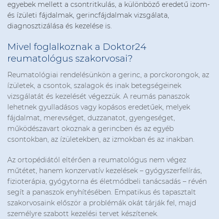
egyebek mellett a csontritkulás, a különböző eredetű izom-
és ízületi fájdalmak, gerincfájdalmak vizsgálata,
diagnosztizálása és kezelése is.
Mivel foglalkoznak a Doktor24
reumatológus szakorvosai?
Reumatológiai rendelésünkön a gerinc, a porckorongok, az
ízületek, a csontok, szalagok és inak betegségeinek
vizsgálatát és kezelését végezzük. A reumás panaszok
lehetnek gyulladásos vagy kopásos eredetűek, melyek
fájdalmat, merevséget, duzzanatot, gyengeséget,
működészavart okoznak a gerincben és az egyéb
csontokban, az ízületekben, az izmokban és az inakban.
Az ortopédiától eltérően a reumatológus nem végez
műtétet, hanem konzervatív kezelések – gyógyszerfelírás,
fizioterápia, gyógytorna és életmódbeli tanácsadás – révén
segít a panaszok enyhítésében. Empatikus és tapasztalt
szakorvosaink először a problémák okát tárják fel, majd
személyre szabott kezelési tervet készítenek.