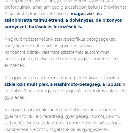
kórképekre jellemző,
hogy nők esetében gyakrabban
előfordulnak, a hajlam pedig a családon belül is öröklődhet.
A kialakulás kockázatát növeli a
magas zsír- és
szénhidráttartalmú étrend, a dohányzás, de bizonyos
környezeti hatások és fertőzések is.
Megkülönböztethetünk szervspecifikus betegségeket,
melyek nevükből adódóan egyetlen szervre
koncentrálódnak, valamint szisztémás autoimmun
betegségeket, melyek több szervet vagy szervrendszert
érintenek.
A leggyakoribb autoimmun betegségek közé tartozik a
szklerózis multiplex, a
Hashimoto-betegség
, a lupusz
, a
különböző pajzsmirigy betegségek és a krónikus sokízületi
gyulladás.
Az egyes problémák tünetei különbözhetnek, azonban
gyakran fordul elő fáradtság, gyengeség, izomfájdalom,
zsibbadás, ízületi fájdalom és a koncentrációs készségek
csökkenése.
Célzott vizsgálatokkal és gyógyszeres