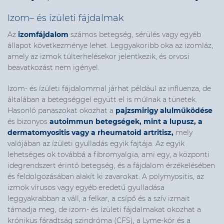
Izom– és ízületi fájdalmak
Az
izomfájdalom
számos betegség, sérülés vagy egyéb
állapot következménye lehet. Leggyakoribb oka az izomláz,
amely az izmok túlterhelésekor jelentkezik, és orvosi
beavatkozást nem igényel.
Izom- és ízületi fájdalommal járhat például az influenza, de
általában a betegséggel együtt el is múlnak a tünetek
.
Hasonló panaszokat okozhat a
pajzsmirigy alulműködése
és bizonyos
autoimmun betegségek, mint a lupusz, a
dermatomyositis vagy a rheumatoid artritisz,
mely
valójában az ízületi gyulladás egyik fajtája.
Az egyik
lehetséges ok továbbá
a fibromyalgia, ami egy, a központi
idegrendszert érintő betegség, és a fájdalom érzékelésében
és feldolgozásában alakít ki zavarokat. A polymyositis, az
izmok vírusos vagy egyéb eredetű gyulladása
leggyakrabban a váll, a felkar, a csípő és a szív izmait
támadja meg, de izom- és ízületi fájdalmakat okozhat a
krónikus fáradtság szindróma
(CFS)
, a
Lyme-kór
és a