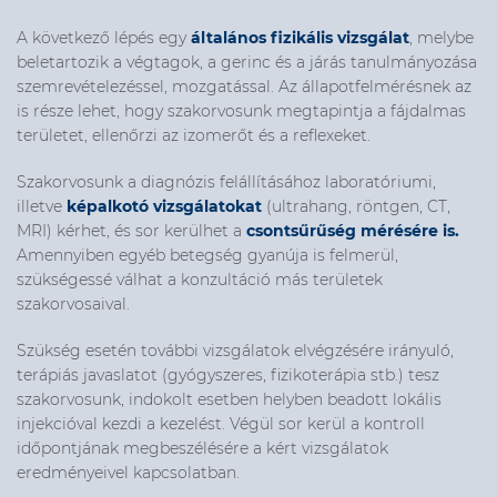
A következő lépés egy
általános fizikális vizsgálat
, melybe
beletartozik a végtagok, a gerinc és a járás tanulmányozása
szemrevételezéssel, mozgatással.
Az állapotfelmérésnek az
is része lehet, hogy szakorvosunk megtapintja a fájdalmas
területet, ellenőrzi az izomerőt és a reflexeket.
Szakorvosunk
a diagnózis felállításához laboratóriumi,
illetve
képalkotó vizsgálatokat
(ultrahang, röntgen, CT,
MRI) kérhet, és sor kerülhet a
csontsűrűség mérésére is.
Amennyiben egyéb betegség gyanúja is felmerül,
szükségessé válhat a konzultáció más területek
szakorvosaival.
Szükség esetén további vizsgálatok elvégzésére irányuló,
terápiás javaslatot (gyógyszeres, fizikoterápia stb.) tesz
szakorvosunk, indokolt esetben helyben beadott lokális
injekcióval kezdi a kezelést. Végül sor kerül a kontroll
időpontjának megbeszélésére a kért vizsgálatok
eredményeivel kapcsolatban.