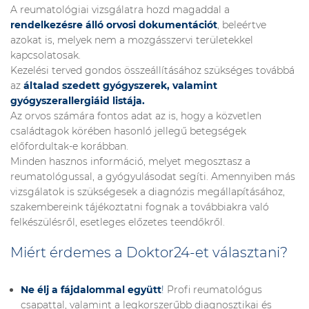
A reumatológiai vizsgálatra hozd magaddal a
rendelkezésre álló orvosi dokumentációt
, beleértve
azokat is, melyek nem a mozgásszervi területekkel
kapcsolatosak.
Kezelési terved gondos összeállításához szükséges továbbá
az
általad szedett gyógyszerek, valamint
gyógyszerallergiáid listája.
Az orvos számára fontos adat az is, hogy a közvetlen
családtagok körében hasonló jellegű betegségek
előfordultak-e korábban.
Minden hasznos információ, melyet megosztasz a
reumatológussal, a gyógyulásodat segíti.
Amennyiben más
vizsgálatok is szükségesek a diagnózis megállapításához,
szakembereink tájékoztatni fognak a továbbiakra való
felkészülésről, esetleges előzetes teendőkről.
Miért érdemes a Doktor24-et választani?
Ne élj a fájdalommal együtt
!
Profi reumatológus
csapattal, valamint a legkorszerűbb diagnosztikai és