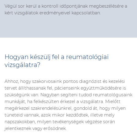
Végül
sor kerül a
kontroll
időpontjának
megbeszélés
ére
a
kért vizsgálatok eredményeivel kapcsolatban.
Hogyan készülj fel a
reumatológiai
vizsgálatra?
Ahhoz, hogy szakorvosaink pontos diagnózist és kezelési
tervet állíthassanak fel, pácienseink együttműködésére is
szükségünk van. Nagyban segíteni tudod reumatológusaink
munkáját, ha felkészülten érkezel a vizsgálatra.
Mielőtt
megérkezel szakrendelésünkrel, gondold át, hogy milyen
tüneteid vannak, azok mikor kezdődtek, illetve mely
napszakokban, milyen tevékenységek
végzése során
jelentkeznek vagy erősödnek.