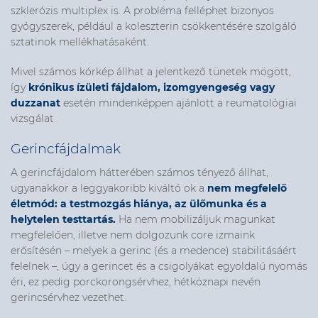
szklerózis multiplex is. A probléma felléphet bizonyos
gyógyszerek, például a koleszterin csökkentésére szolgáló
sztatinok mellékhatásaként.
Mivel számos kórkép állhat a jelentkező tünetek mögött,
így
krónikus ízületi fájdalom, izomgyengeség vagy
duzzanat
esetén mindenképpen ajánlott a reumatológiai
vizsgálat.
Gerincfájdalmak
A gerincfájdalom hátterében számos tényező állhat,
ugyanakkor a
leggyakoribb kiváltó ok a
nem megfelelő
életmód: a testmozgás hiánya, az ülőmunka és a
helytelen testtartás.
Ha nem mobilizáljuk magunkat
megfelelően, illetve nem dolgozunk core izmaink
erősítésén – melyek a gerinc (és a medence) stabilitásáért
felelnek –, úgy
a gerincet és a csigolyákat egyoldalú nyomás
éri, ez pedig
porckorongsérvhez, hétköznapi nevén
gerincsérvhez vezethet.