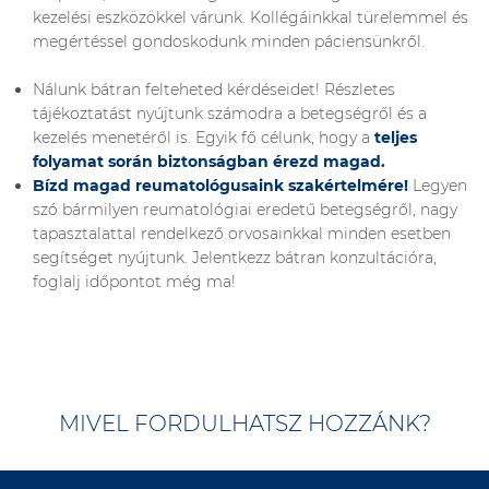
kezelési eszközökkel várunk. Kollégáinkkal türelemmel és
megértéssel gondoskodunk minden páciensünkről.
Nálunk bátran felteheted kérdéseidet! Részletes
tájékoztatást nyújtunk számodra a betegségről és a
kezelés menetéről is. Egyik fő célunk, hogy a
teljes
folyamat során biztonságban érezd magad.
Bízd magad reumatológusaink szakértelmére!
Legyen
szó bármilyen reumatológiai eredetű betegségről, nagy
tapasztalattal rendelkező orvosainkkal minden esetben
segítséget nyújtunk. Jelentkezz bátran konzultációra,
foglalj időpontot még ma!
MIVEL FORDULHATSZ HOZZÁNK?