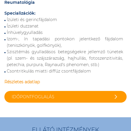
Reumatológia
Specializációk:
Ízületi és gerincfájdalom
Ízületi duzzanat
Ínhüvelygyulladás
Izom-, ín tapadási pontokon jelentkező fájdalom
(teniszkönyök, golfkönyök),
Szisztémás gyulladásos betegségekre jellemző tünetek
(pl. szem- és szájszárazság, hajhullás, fotoszenzitivitás,
petechia, purpura, Raynaud's phenomen, stb.)
Csontritkulás miatti diffúz csontfájdalom
Részletes adatlap
IDŐPONTFOGLALÁS
ELLÁTÓ INTÉZMÉNYEK