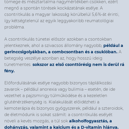
tömege és mésztartalma nagymértékben csökken, ezért
megnő a spontán törések kockázatának esélye.
A
csontritkulás a magyar lakosság körülbelül 5,6 %-át érinti,
így kétségtelenül az egyik leggyakoribb reumatológiai
probléma.
A csontritkulás tünetei először azokban a csontokban
jelentkeznek, ahol a szivacsos állomány nagyobb,
például a
gerinccsigolyákban, a combcsontban és a csuklóban.
A
betegség veszélye azonban az, hogy hosszú ideig
tünetmentes:
sokszor az első csonttörésig nem is derül rá
fény.
Előfordulásának
esélye nagyobb bizonyos táplálkozási
zavarok – például anorexia vagy
bulimia
– esetén, de ide
vezethet a pajzsmirigy túlműködése és a kezeletlen
gluténérzékenység is. Kialakulását előidézheti a
kemoterápia és bizonyos gyógyszerek, például a szteroidok,
de életmódunk is sokat számít: a csontritkulás esélyét
növeli a kevés mozgás, a túl sok
alkoholfogyasztás, a
dohányzás, valamint a kalcium és a D-vitamin hiánya.