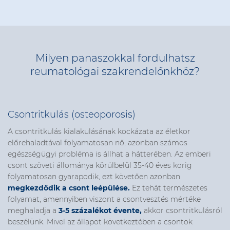
Milyen panaszokkal fordulhatsz
reumatológai szakrendelőnkhöz?
Csontritkulás
(osteoporosis)
A csontritkulás kialakulásának kockázata az életkor
előrehaladtával folyamatosan nő, azonban számos
egészségügyi probléma is állhat a hátterében.
Az emberi
csont szöveti állománya körülbelül 35-40 éves korig
folyamatosan gyarapodik, ezt követően azonban
megkezdődik a csont leépülése.
Ez tehát természetes
folyamat, amennyiben viszont a csontvesztés mértéke
meghaladja a
3-5 százalékot évente
,
akkor csontritkulásról
beszélünk. Mivel az állapot következtében a csontok