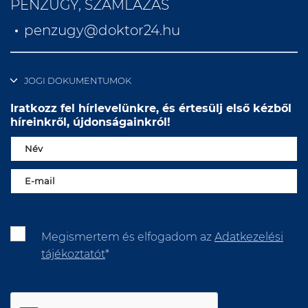
PÉNZÜGY, SZÁMLÁZÁS
penzugy@doktor24.hu
JOGI DOKUMENTUMOK
Iratkozz fel hírlevelünkre, és értesülj első kézből
híreinkről, újdonságainkról!
Megismertem és elfogadom az
Adatkezelési
tájékoztatót
*