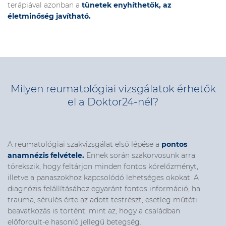
terápiával azonban a
tünetek enyhíthetők, az
életminőség javítható.
Milyen reumatológiai vizsgálatok érhetők
el a Doktor24-nél?
A reumatológiai szakvizsgálat első lépése a
pontos
anamnézis felvétele.
Ennek során szakorvosunk arra
törekszik, hogy feltárjon minden fontos kórelőzményt,
illetve a panaszokhoz kapcsolódó lehetséges okokat. A
diagnózis felállításához egyaránt fontos információ, ha
trauma, sérülés érte az adott testrészt, esetleg műtéti
beavatkozás is történt, mint az, hogy a családban
előfordult-e hasonló jellegű betegség.