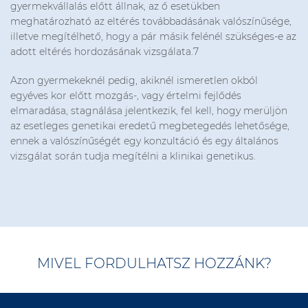
gyermekvállalás előtt állnak, az ő esetükben
meghatározható az eltérés továbbadásának valószínűsége,
illetve megítélhető, hogy a pár másik felénél szükséges-e az
adott eltérés hordozásának vizsgálata.7
Azon gyermekeknél pedig, akiknél ismeretlen okból
egyéves kor előtt mozgás-, vagy értelmi fejlődés
elmaradása, stagnálása jelentkezik, fel kell, hogy merüljön
az esetleges genetikai eredetű megbetegedés lehetősége,
ennek a valószínűségét egy konzultáció és egy általános
vizsgálat során tudja megítélni a klinikai genetikus.
MIVEL FORDULHATSZ HOZZÁNK?