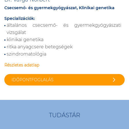
Csecsemő- és gyermekgyógyászat, Klinikai genetika
Specializációk:
általános csecsemő- és gyermekgyógyászati
vizsgálat
klinikai genetika
ritka anyagcsere betegségek
szindromatológia
Részletes adatlap
IDŐPONTFOGLALÁS
TUDÁSTÁR