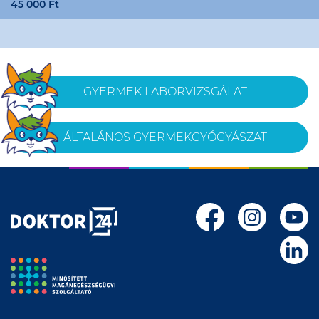
45 000 Ft
GYERMEK LABORVIZSGÁLAT
ÁLTALÁNOS GYERMEKGYÓGYÁSZAT