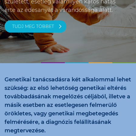
született, esetleg valamilyen káros hatás
érte az édesanyát a várandóssága alatt.
TUDJ MEG TÖBBET
Genetikai tanácsadásra két alkalommal lehet
szükség: az első lehetőség genetikai eltérés
továbbadásának megelőzés céljából, illetve a
másik esetben az esetlegesen felmerülő
örökletes, vagy genetikai megbetegedés
felmérésére, a diagnózis felállításának
megtervezése.