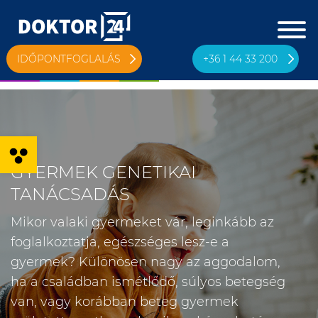
IDŐPONTFOGLALÁS
+36 1 44 33 200
Eszköztár megnyitása
GYERMEK GENETIKAI
TANÁCSADÁS
Mikor valaki gyermeket vár, leginkább az
foglalkoztatja, egészséges lesz-e a
gyermek? Különösen nagy az aggodalom,
ha a családban ismétlődő, súlyos betegség
van, vagy korábban beteg gyermek