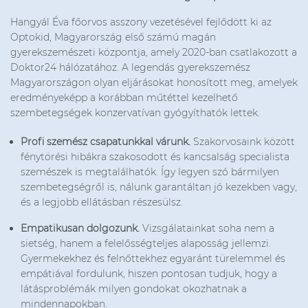
Hangyál Éva főorvos asszony vezetésével fejlődött ki az
Optokid, Magyarország első számú magán
gyerekszemészeti központja, amely 2020-ban csatlakozott a
Doktor24 hálózatához. A legendás gyerekszemész
Magyarországon olyan eljárásokat honosított meg, amelyek
eredményeképp a korábban műtéttel kezelhető
szembetegségek konzervatívan gyógyíthatók lettek.
Profi szemész csapatunkkal várunk.
Szakorvosaink között
fénytörési hibákra szakosodott és kancsalság specialista
szemészek is megtalálhatók. Így legyen szó bármilyen
szembetegségről is, nálunk garantáltan jó kezekben vagy,
és a legjobb ellátásban részesülsz.
Empatikusan dolgozunk.
Vizsgálatainkat soha nem a
sietség, hanem a felelősségteljes alaposság jellemzi.
Gyermekekhez és felnőttekhez egyaránt türelemmel és
empátiával fordulunk, hiszen pontosan tudjuk, hogy a
látásproblémák milyen gondokat okozhatnak a
mindennapokban.