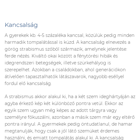
Kancsalság
A gyerekek kb. 4-5 százaléka kancsal, közülük pedig minden
harmadik tompalátással is küzd. A kancsalság elnevezés a
görög strabismus szóból származik, amelynek jelentése:
ferde nézés. Kiváltó okai között a fénytörési hibák és
idegrendszeri betegségek, illetve szürkehályog is
szerepelhet. Azokban a családokban, ahol generációkon
átívelően tapasztalhatók látászavarok, nagyobb eséllyel
fordul elő kancsalság.
A strabismus akkor alakul ki, ha a két szem ideghártyáján az
agyba érkező kép két különböző pontra vetül. Ekkor az
egyik szem ugyan még képes az adott tárgyra vagy
személyre fókuszálni, azonban a másik szem már egy eltérő
pontra irányul. A gyermekek pedig öntudatlanul, de hamar
megtanulják, hogy csak a jól látó szemüket érdemes
használni, és emiatt tompalátás alakul ki. A kancsalság