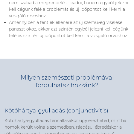
nem szabad a megrendelést leadni, hanem egyből jelezni
kell cégünk felé a problémát és új időpontot kell kérni a
vizsgáló orvoshoz.
Amennyiben a fentiek ellenére az új szemüveg viselése
panaszt okoz, akkor azt szintén egyből jelezni kell cégünk
felé és szintén új időpontot kell kérni a vizsgáló orvoshoz.
Milyen szemészeti problémával
fordulhatsz hozzánk?
Kötőhártya-gyulladás (conjunctivitis)
Kötőhártya-gyulladás fennállásakor úgy érezheted, mintha
homok került volna a szemedben, ráadásul ébredéskor a
váladékozás miatt a szemhéjaid összeragadhatnak. A