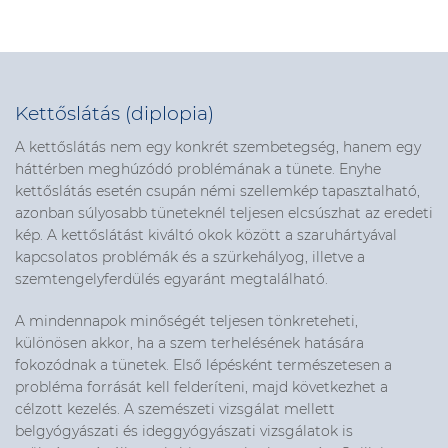
Kettőslátás (diplopia)
A kettőslátás nem egy konkrét szembetegség, hanem egy
háttérben meghúzódó problémának a tünete. Enyhe
kettőslátás esetén csupán némi szellemkép tapasztalható,
azonban súlyosabb tüneteknél teljesen elcsúszhat az eredeti
kép. A kettőslátást kiváltó okok között a szaruhártyával
kapcsolatos problémák és a szürkehályog, illetve a
szemtengelyferdülés egyaránt megtalálható.
A mindennapok minőségét teljesen tönkreteheti,
különösen akkor, ha a szem terhelésének hatására
fokozódnak a tünetek. Első lépésként természetesen a
probléma forrását kell felderíteni, majd következhet a
célzott kezelés. A szemészeti vizsgálat mellett
belgyógyászati és ideggyógyászati vizsgálatok is