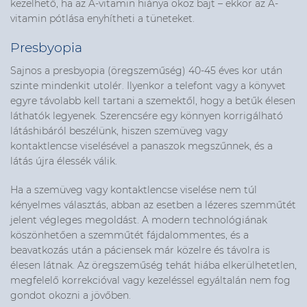
kezelhető, ha az A-vitamin hiánya okoz bajt – ekkor az A-
vitamin pótlása enyhítheti a tüneteket.
Presbyopia
Sajnos a presbyopia (öregszeműség) 40-45 éves kor után
szinte mindenkit utolér. Ilyenkor a telefont vagy a könyvet
egyre távolabb kell tartani a szemektől, hogy a betűk élesen
láthatók legyenek. Szerencsére egy könnyen korrigálható
látáshibáról beszélünk, hiszen szemüveg vagy
kontaktlencse viselésével a panaszok megszűnnek, és a
látás újra élessék válik.
Ha a szemüveg vagy kontaktlencse viselése nem túl
kényelmes választás, abban az esetben a lézeres szemműtét
jelent végleges megoldást. A modern technológiának
köszönhetően a szemműtét fájdalommentes, és a
beavatkozás után a páciensek már közelre és távolra is
élesen látnak. Az öregszeműség tehát hiába elkerülhetetlen,
megfelelő korrekcióval vagy kezeléssel egyáltalán nem fog
gondot okozni a jövőben.