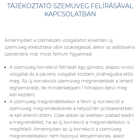
TÁJÉKOZTATÓ SZEMÜVEG FELÍRÁSÁVAL
KAPCSOLATBAN
Amennyiben a szemészeti vizsgálatot követően új
szemüveg elkészítése válik szükségessé, akkor az alábbiakra
szeretnénk már most felhívni figyelmed:
A szemüveg korrekció felírását egy gondos, alapos orvosi
vizsgálat és a páciens vizsgálat közbeni jóváhagyása előzi
meg. Az új korrekciós szemüveg megrendelését a lehető
leghamarabb, de mindenképpen 1 hónapon belül meg
kell kezdeni.
A szemüveg megrendelésekor a felírt új korrekciót a
szemüveg megrendelésének a helyszínén próbakeretben
le kell ellenőriztetni. Csak abban az esetben szabad leadni
a megrendelést, ha az új korrekció a megrendeléskor is
megfelelő. Amennyiben az új korrekció a szemüveg
megrendelésekor nem bizonyul kényelmesnek, akkor