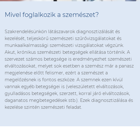
Mivel foglalkozik a szemészet?
Szakrendelésünkön látászavarok diagnosztizálását és
kezelését, teljeskörű szemészeti szűrővizsgálatokat és
munkaalkalmassági szemészeti vizsgálatokat végzünk.
Akut, krónikus szemészeti betegségek ellátása történik. A
szervezet számos betegsége is eredményezhet szemészeti
elváltozásokat, melyet sok esetben a szemész már a panasz
megjelenése előtt felismer, ezért a szemészet a
megelőzésnek is fontos eszköze. A szemnek ezen kívül
vannak egyéb betegségei is (veleszületett elváltozások,
gyulladásos betegségek, szerzett, korral járó elváltozások,
daganatos megbetegedések stb.). Ezek diagnosztizálása és
kezelése szintén szemészeti feladat.