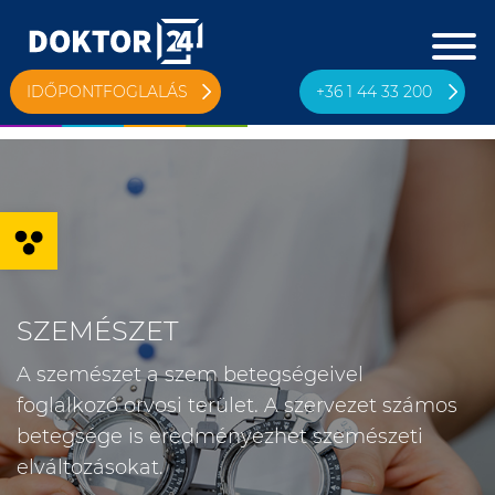
IDŐPONTFOGLALÁS
+36 1 44 33 200
Eszköztár megnyitása
SZEMÉSZET
A szemészet a szem betegségeivel
foglalkozó orvosi terület. A szervezet számos
betegsége is eredményezhet szemészeti
elváltozásokat.