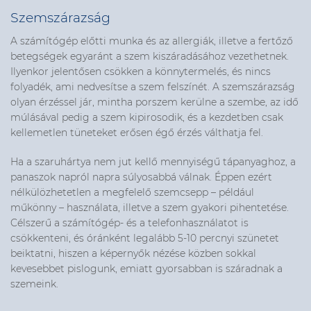
Szemszárazság
A számítógép előtti munka és az allergiák, illetve a fertőző
betegségek egyaránt a szem kiszáradásához vezethetnek.
Ilyenkor jelentősen csökken a könnytermelés, és nincs
folyadék, ami nedvesítse a szem felszínét. A szemszárazság
olyan érzéssel jár, mintha porszem kerülne a szembe, az idő
múlásával pedig a szem kipirosodik, és a kezdetben csak
kellemetlen tüneteket erősen égő érzés válthatja fel.
Ha a szaruhártya nem jut kellő mennyiségű tápanyaghoz, a
panaszok napról napra súlyosabbá válnak. Éppen ezért
nélkülözhetetlen a megfelelő szemcsepp – például
műkönny – használata, illetve a szem gyakori pihentetése.
Célszerű a számítógép- és a telefonhasználatot is
csökkenteni, és óránként legalább 5-10 percnyi szünetet
beiktatni, hiszen a képernyők nézése közben sokkal
kevesebbet pislogunk, emiatt gyorsabban is száradnak a
szemeink.