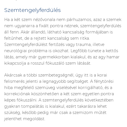
Szemtengelyferdülés
Ha a két szem nézővonala nem párhuzamos, azaz a szemek
nem ugyanarra a fixált pontra néznek, szemtengelyferdülés
áll fenn. Akár állandó, látható kancsalság formájában is
feltűnhet, de a rejtett kancsalság sem ritka.
Szemtengelyferdülést fertőzés vagy trauma, illetve
neurológiai probléma is okozhat. Legfőbb tünete a kettős
látás, amely már gyermekkorban kialakul, és az agy hamar
kikapcsolja a rosszul fókuszáló szem látását.
Akárcsak a többi szembetegségnél, úgy itt is a korai
felismerés jelenti a legnagyobb segítséget. A fénytörési
hiba megfelelő szemüveg viselésével korrigálható, és a
korrekciónak köszönhetően a két szem egyetlen pontra
képes fókuszálni. A szemtengelyferdülés következtében
gyakran tompalátás is kialakul, ezért takarásra lehet
szükség, később pedig már csak a szemizom műtét
jelenthet megoldást.