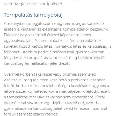
szemüveglencsével korrigálható.
Tompalátás (amblyopia)
Amennyiben az egyik szem még szemüveges korrekció
esetén is képtelen az éleslátásra, tompalátásról beszélünk.
Ekkor az agy a szemből érkező képet nem képes
egybeolvasztani, és nem alakul ki az ún. sztereolátás A
tünetek között kettős látás, homályos látás és kancsalság is
felléphet, utóbbira pedig általában már gyermekkorban
fény derül. A tompalátás szinte kizárólag befelé irányuló
kancsalság fennállásakor jelentkezik.
Gyermekkorban takarással vagy prizmás szemüveg
viselésével még idejében kezelhető a probléma, azonban
felnőttkorban már nincs lehetőség a kezelésére. Ugyanis a
látórendszer kb. hatéves korra már teljesen kifejlődik, ezért
a tompalátás már iskoláskorban sem orvosolható. Korai
diagnózissal viszont még idejében kezelhető, ezért ha a
gyermekeden a kancsalság jeleit véled felfedezni, azonnal
fordulj szemész szakorvoshoz.