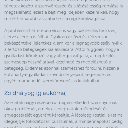
tünetek között a szemvörösség és a látásélesség romlása is
megtalálható, ezért a bajt még idejében kezelni kell, hogy
minél hamarabb visszatérhess a régi kerékvágásba.
A probléma hátterében vírusos vagy bakteriális fertőzés,
illetve allergia is állhat. Gyakran az őszi és téli szezon
beköszöntével jelentkezik, amikor a legnagyobb esély nyílik
a fertőző betegségek kialakulására. Attól függően, hogy a
gyulladást kórokozó, vagy allergia váltja ki, a megfelelő
szemcsepp használatával kezelhető és megelőzhető a
betegség. Érdemes azonnal szemészhez fordulni, hiszen a
kötőhártya-gyulladás szövődményeként hegesedés és
egyéb maradandó szemkárosodás is kialakulhat.
Zöldhályog (glaukóma)
Az esetek nagy részében a megemelkedett szemnyomás
okoz problémát, amely az idegrostok működését és
anyagcseréjét egyaránt károsítja. A látóideg rostjai, a retina
idegsejtjei fokozatosan pusztulnak, a mindennapokat pedig
szemfájdalom és homályos látás, illetve szempirosodás és