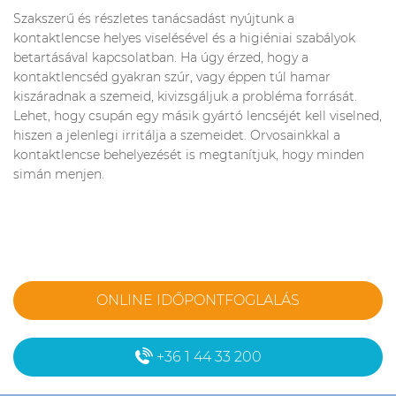
Szakszerű és részletes tanácsadást nyújtunk a
kontaktlencse helyes viselésével és a higiéniai szabályok
betartásával kapcsolatban. Ha úgy érzed, hogy a
kontaktlencséd gyakran szúr, vagy éppen túl hamar
kiszáradnak a szemeid, kivizsgáljuk a probléma forrását.
Lehet, hogy csupán egy másik gyártó lencséjét kell viselned,
hiszen a jelenlegi irritálja a szemeidet. Orvosainkkal a
kontaktlencse behelyezését is megtanítjuk, hogy minden
simán menjen.
ONLINE IDŐPONTFOGLALÁS
+36 1 44 33 200