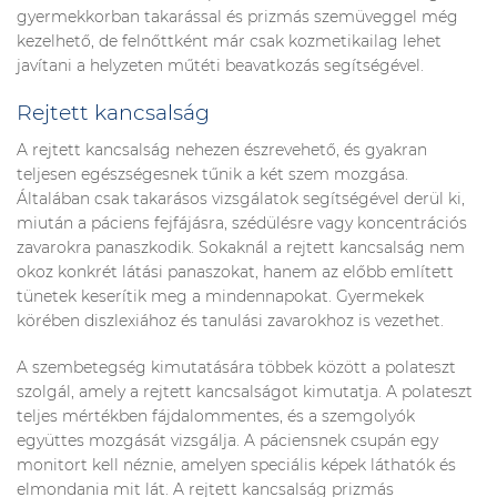
gyermekkorban takarással és prizmás szemüveggel még
kezelhető, de felnőttként már csak kozmetikailag lehet
javítani a helyzeten műtéti beavatkozás segítségével.
Rejtett kancsalság
A rejtett kancsalság nehezen észrevehető, és gyakran
teljesen egészségesnek tűnik a két szem mozgása.
Általában csak takarásos vizsgálatok segítségével derül ki,
miután a páciens fejfájásra, szédülésre vagy koncentrációs
zavarokra panaszkodik. Sokaknál a rejtett kancsalság nem
okoz konkrét látási panaszokat, hanem az előbb említett
tünetek keserítik meg a mindennapokat. Gyermekek
körében diszlexiához és tanulási zavarokhoz is vezethet.
A szembetegség kimutatására többek között a polateszt
szolgál, amely a rejtett kancsalságot kimutatja. A polateszt
teljes mértékben fájdalommentes, és a szemgolyók
együttes mozgását vizsgálja. A páciensnek csupán egy
monitort kell néznie, amelyen speciális képek láthatók és
elmondania mit lát. A rejtett kancsalság prizmás