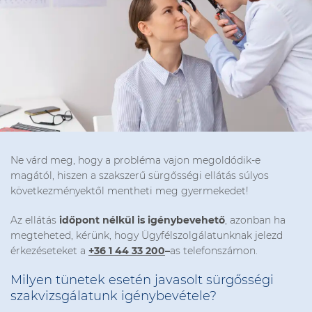
Ne várd meg, hogy a probléma vajon megoldódik-e
magától, hiszen a szakszerű sürgősségi ellátás súlyos
következményektől mentheti meg gyermekedet!
Az ellátás
időpont nélkül is igénybevehető
, azonban ha
megteheted, kérünk, hogy Ügyfélszolgálatunknak jelezd
érkezéseteket a
+36 1 44 33 200
–
as telefonszámon.
Milyen tünetek esetén javasolt sürgősségi
szakvizsgálatunk igénybevétele?