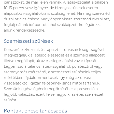
panaszokat, de már jelen vannak. A látásvizsgálat általában
10-15 percet vesz igénybe, de bizonyos tünetek esetén
alaposabb vizsgálatokra is szükség lehet. Ha meg szeretnéd
őrizni az éleslátásod, vagy éppen vissza szeretnéd nyerni azt,
foglalj nálunk időpontot, ahol szakképzett kollégáinkkal
állunk rendelkezésedre.
Szemészeti szűrések
Korszerű eszközeink és tapasztalt orvosaink segítségével
megvizsgáljuk a látásod élességét és a szemeid állapotát,
illetve megállapítjuk az esetleges látási zavar típusát.
Legyen szó általános látásvizsgálatról, polatesztről vagy
szemnyomás méréséről, a szemészeti szűréseink teljes
mértékben fájdalommentesek, így még az orvosi
vizsgálatoktól igazán félősöknek sincs mitől tartaniuk.
Szemünk egészségének megőrzéséhez a prevenció a
legjobb választás, ezért Te se hagyd ki az éves szemészeti
szűrést.
Kontaktlencse tanácsadás