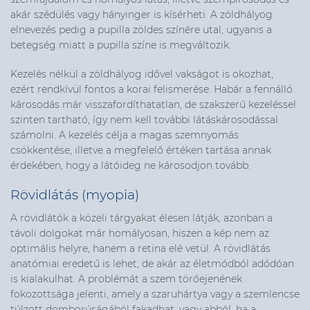
akár szédülés vagy hányinger is kísérheti. A zöldhályog
elnevezés pedig a pupilla zöldes színére utal, ugyanis a
betegség miatt a pupilla színe is megváltozik.
Kezelés nélkül a zöldhályog idővel vakságot is okozhat,
ezért rendkívül fontos a korai felismerése. Habár a fennálló
károsodás már visszafordíthatatlan, de szakszerű kezeléssel
szinten tartható, így nem kell további látáskárosodással
számolni. A kezelés célja a magas szemnyomás
csökkentése, illetve a megfelelő értéken tartása annak
érdekében, hogy a látóideg ne károsodjon tovább.
Rövidlátás (myopia)
A rövidlátók a közeli tárgyakat élesen látják, azonban a
távoli dolgokat már homályosan, hiszen a kép nem az
optimális helyre, hanem a retina elé vetül. A rövidlátás
anatómiai eredetű is lehet, de akár az életmódból adódóan
is kialakulhat. A problémát a szem törőejenének
fokozottsága jelenti, amely a szaruhártya vagy a szemlencse
túlzott domborúságából fakadhat, vagy abból, ha a