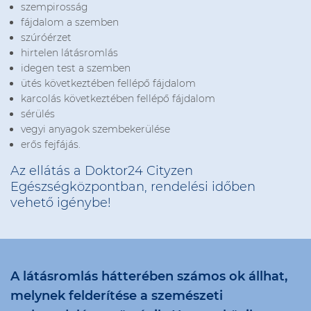
szempirosság
fájdalom a szemben
szúróérzet
hirtelen látásromlás
idegen test a szemben
ütés következtében fellépő fájdalom
karcolás következtében fellépő fájdalom
sérülés
vegyi anyagok szembekerülése
erős fejfájás.
Az ellátás a Doktor24 Cityzen
Egészségközpontban, rendelési időben
vehető igénybe!
A látásromlás hátterében számos ok állhat,
melynek felderítése a szemészeti