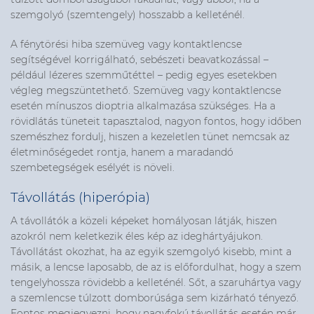
szemgolyó (szemtengely) hosszabb a kelleténél.
A fénytörési hiba szemüveg vagy kontaktlencse
segítségével korrigálható, sebészeti beavatkozással –
például lézeres szemműtéttel – pedig egyes esetekben
végleg megszüntethető. Szemüveg vagy kontaktlencse
esetén mínuszos dioptria alkalmazása szükséges. Ha a
rövidlátás tüneteit tapasztalod, nagyon fontos, hogy időben
szemészhez fordulj, hiszen a kezeletlen tünet nemcsak az
életminőségedet rontja, hanem a maradandó
szembetegségek esélyét is növeli.
Távollátás (hiperópia)
A távollátók a közeli képeket homályosan látják, hiszen
azokról nem keletkezik éles kép az ideghártyájukon.
Távollátást okozhat, ha az egyik szemgolyó kisebb, mint a
másik, a lencse laposabb, de az is előfordulhat, hogy a szem
tengelyhossza rövidebb a kelleténél. Sőt, a szaruhártya vagy
a szemlencse túlzott domborúsága sem kizárható tényező.
Fontos megjegyezni, hogy nagyfokú távollátás esetén már