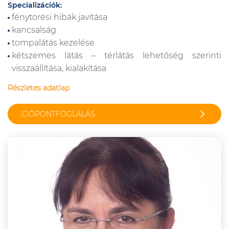
Specializációk:
fénytörési hibák javítása
kancsalság
tompalátás kezelése
kétszemes látás – térlátás lehetőség szerinti
visszaállítása, kialakítása
Részletes adatlap
IDŐPONTFOGLALÁS