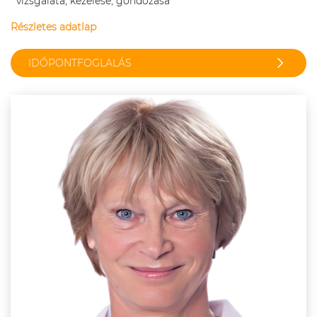
vizsgálata, kezelése, gondozása
Részletes adatlap
IDŐPONTFOGLALÁS