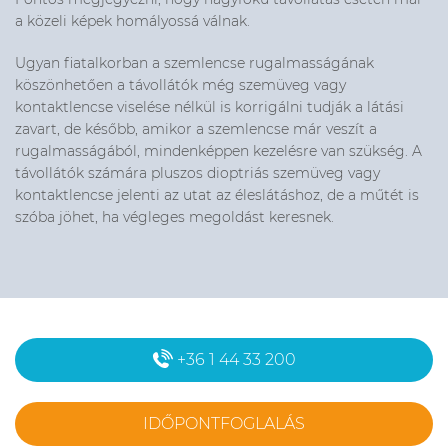
a közeli képek homályossá válnak.
Ugyan fiatalkorban a szemlencse rugalmasságának
köszönhetően a távollátók még szemüveg vagy
kontaktlencse viselése nélkül is korrigálni tudják a látási
zavart, de később, amikor a szemlencse már veszít a
rugalmasságából, mindenképpen kezelésre van szükség. A
távollátók számára pluszos dioptriás szemüveg vagy
kontaktlencse jelenti az utat az éleslátáshoz, de a műtét is
szóba jöhet, ha végleges megoldást keresnek.
+36 1 44 33 200
IDŐPONTFOGLALÁS