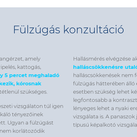
Fülzúgás konzultáció
hangérzet, amely
Hallásmérés elvégzése ak
ipelés, kattogás,
halláscsökkenésre utal
ly 5 percet
meghaladó
halláscsökkenések nem fe
kezik, kórosnak
fülzúgás hátterében álló
ltétlenül szükséges.
esetben szükség lehet ké
legfontosabb a kontraszt
zeti vizsgálaton túl igen
lényeges lehet a nyaki e
okáló tényezőinek
vizsgálata is. A panaszo
ett. Ugyan a fülzúgást
típusú képalkotó vizsgála
 nem korlátozódik