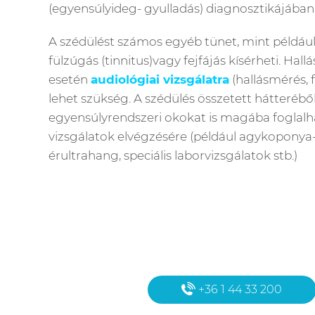
(egyensúlyideg- gyulladás) diagnosztikájában
A szédülést számos egyéb tünet, mint például
fülzúgás (tinnitus)vagy fejfájás kísérheti. Hall
esetén
audiológiai vizsgálatra
(hallásmérés,
lehet szükség. A szédülés összetett hátteré
egyensúlyrendszeri okokat is magába foglalha
vizsgálatok elvégzésére (például agykoponya-
érultrahang, speciális laborvizsgálatok stb.)
+36 1 44 33 200