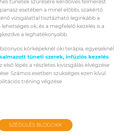
chés tünetek szűrésére kérdőíves felmerést
panasz esetében a minél előbbi, szakértő
ténő vizsgálattal tisztázható leginkább a
lehetséges ok, és a megfelelő kezelés is a
kezdve a leghatékonyabb.
bizonyos kórképeknél oki terápia, egyeseknél
kalmazott tüneti szerek, infúziós kezelés
z első lépés a részletes kivizsgálás elvégzése
ése. Számos esetben szükséges ezen kívül
litációs tréning végzése.
SZÉDÜLÉS BLOGCIKK