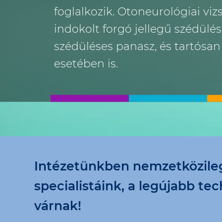
foglalkozik. Otoneurológiai vi
indokolt forgó jellegű szédül
szédüléses panasz, és tartósan
esetében is.
Intézetünkben nemzetközileg 
specialistáink, a legújabb te
várnak!