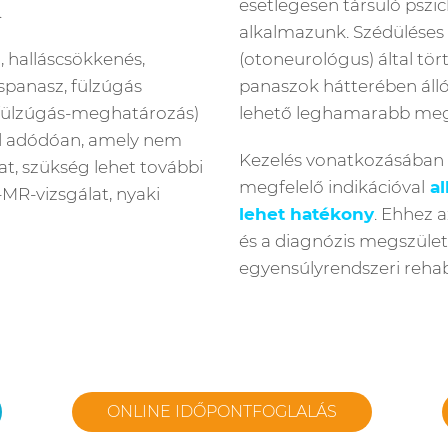
esetlegesen társuló pszi
.
alkalmazunk. Szédüléses 
, halláscsökkenés,
(otoneurológus) által tör
áspanasz, fülzúgás
panaszok hátterében álló 
 fülzúgás-meghatározás)
lehető leghamarabb meg
ből adódóan, amely nem
Kezelés vonatkozásában 
t, szükség lehet további
megfelelő indikációval
al
MR-vizsgálat, nyaki
lehet hatékony
. Ehhez a
és a diagnózis megszület
egyensúlyrendszeri rehabi
ONLINE IDŐPONTFOGLALÁS