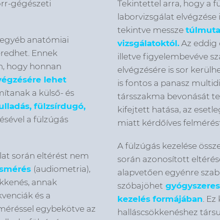
-orr-gégészeti
Tekintettel arra, hogy a f
laborvizsgálat elvégzése 
tekintve messze
túlmutat
ó egyéb anatómiai
vizsgálatoktól.
Az eddig 
 eredhet. Ennek
illetve figyelembevéve s
en, hogy honnan
elvégzésére is sor kerülh
lvégzésére lehet
is fontos a panasz multid
ítanak a külső- és
társszakma bevonását te
ulladás, fülzsírdugó,
kifejtett hatása, az eset
ésével a fülzúgás
miatt kérdőíves felmérés
A fülzúgás kezelése össze
lat során eltérést nem
során azonosított eltérés
ásmérés
(audiometria),
alapvetően egyénre szabo
ökkenés, annak
szóbajöhet
gyógyszeres k
kvenciák és a
kezelés formájában
. Ez
sméréssel egybekötve az
halláscsökkenéshez társu