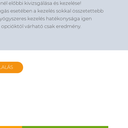
él előbbi kivizsgálása és kezelése!
úgás esetében a kezelés sokkal összetettebb
gyógyszeres kezelés hatékonysága igen
i opcióktól várható csak eredmény.
LALÁS