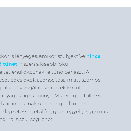
kor is lényeges, amikor szubjektíve
nincs
ó tünet
, hiszen a kisebb fokú
ltétlenül okoznak feltűnő panaszt. A
 esetleges okok azonosítása miatt számos
palkotó vizsgálatokra, ezek közül
anyagos agykoponya-MR-vizsgálat, illetve
rek áramlásának ultrahanggal történő
k jellegzetességétől függően egyéb, vagy más
tokra is szükség lehet.