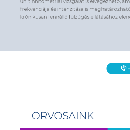
ún. tinnitometriai vizsgálat is elvégezhető, am
frekvenciája és intenzitása is meghatározható
krónikusan fennálló fülzúgás ellátásához elen
+
ORVOSAINK