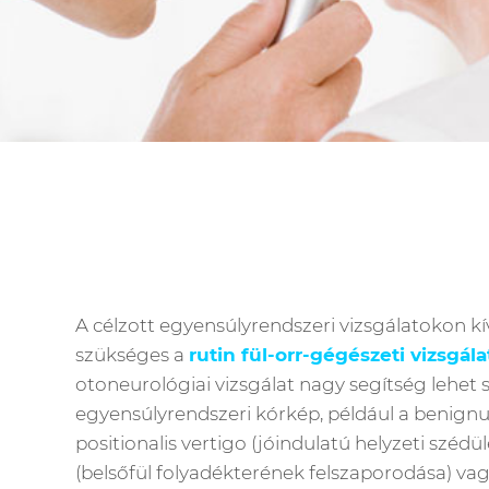
A célzott egyensúlyrendszeri vizsgálatokon k
szükséges a
rutin fül-orr-gégészeti vizsgála
otoneurológiai vizsgálat nagy segítség lehet
egyensúlyrendszeri kórkép, például a benign
positionalis vertigo (jóindulatú helyzeti széd
(belsőfül folyadékterének felszaporodása) vagy