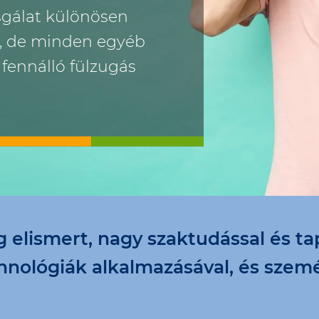
zsgálat különösen
és, de minden egyéb
 fennálló fülzugás
elismert, nagy szaktudással és ta
chnológiák alkalmazásával, és szemé