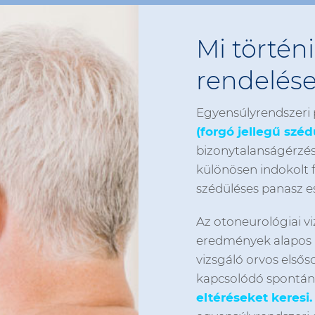
Mi történ
rendelés
Egyensúlyrendszeri
(forgó jellegű széd
bizonytalanságérzés
különösen indokolt 
szédüléses panasz es
Az otoneurológiai vi
eredmények alapos á
vizsgáló orvos első
kapcsolódó spontán, i
eltéréseket keresi.