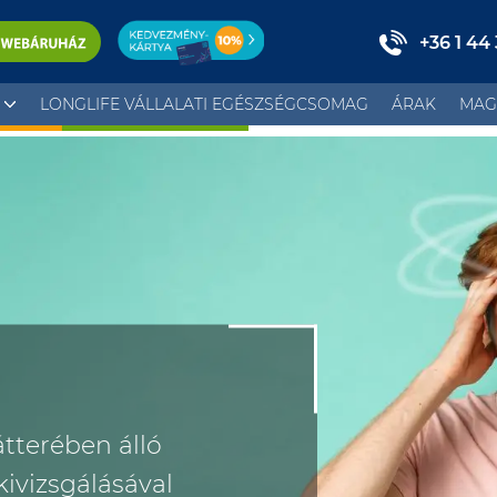
+36 1 44
LONGLIFE VÁLLALATI EGÉSZSÉGCSOMAG
ÁRAK
MAG
tterében álló
kivizsgálásával