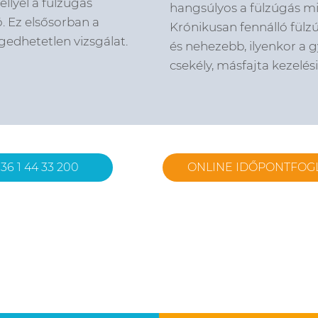
ellyel a fülzúgás
hangsúlyos a fülzúgás min
. Ez elsősorban a
Krónikusan fennálló fülz
gedhetetlen vizsgálat.
és nehezebb, ilyenkor a 
csekély, másfajta kezelés
36 1 44 33 200
ONLINE IDŐPONTFOG