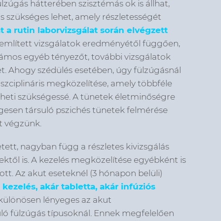
ülzúgás hátterében szisztémás ok is állhat,
is szükséges lehet, amely részletességét
 a rutin laborvizsgálat során elvégzett
említett vizsgálatok eredményétől függően,
zámos egyéb tényezőt, további vizsgálatok
et. Ahogy szédülés esetében, úgy fülzúgásnál
iszciplináris megközelítése, amely többféle
heti szükségessé. A tünetek életminőségre
legesen társuló pszichés tünetek felmérése
t végzünk.
tett, nagyban függ a részletes kivizsgálás
ektől is. A kezelés megközelítése egyébként is
tt. Az akut eseteknél (3 hónapon belüli)
ezelés, akár tabletta, akár infúziós
 különösen lényeges az akut
ló fülzúgás típusoknál. Ennek megfelelően