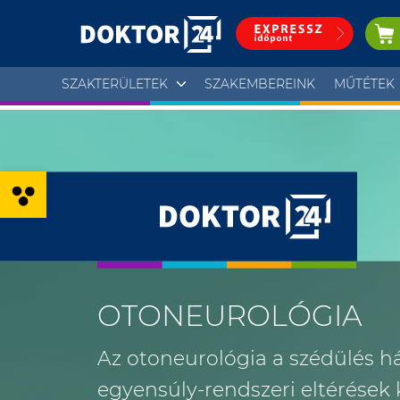
SZAKTERÜLETEK
SZAKEMBEREINK
MŰTÉTEK
Eszköztár megnyitása
OTONEUROLÓGIA
Az otoneurológia a szédülés há
egyensúly-rendszeri eltérések 