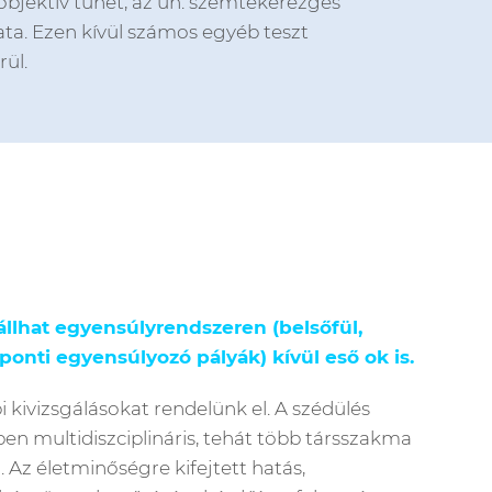
objektív tünet, az ún. szemtekerezgés
ata. Ezen kívül számos egyéb teszt
rül.
állhat egyensúlyrendszeren (belsőfül,
onti egyensúlyozó pályák) kívül eső ok is.
 kivizsgálásokat rendelünk el. A szédülés
en multidiszciplináris, tehát több társszakma
 Az életminőségre kifejtett hatás,