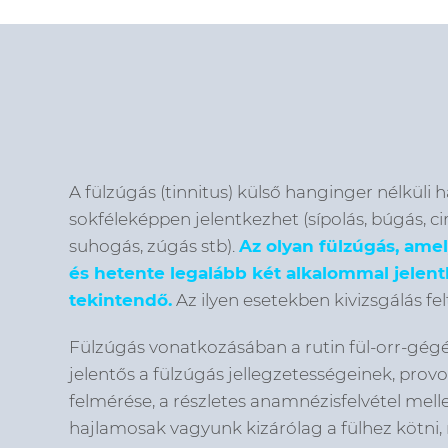
A fülzúgás (tinnitus) külső hanginger nélküli 
sokféleképpen jelentkezhet (sípolás, búgás, cir
suhogás, zúgás stb).
Az olyan fülzúgás, ame
és hetente legalább két alkalommal jelent
tekintendő.
Az ilyen esetekben kivizsgálás fe
Fülzúgás vonatkozásában a rutin fül-orr-gégés
jelentős a fülzúgás jellegzetességeinek, prov
felmérése, a részletes anamnézisfelvétel mell
hajlamosak vagyunk kizárólag a fülhez kötni,