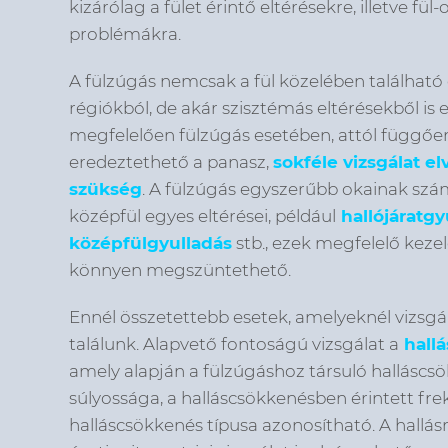
kizárólag a fület érintő eltérésekre, illetve fül
problémákra.
A fülzúgás nemcsak a fül közelében találhat
régiókból, de akár szisztémás eltérésekből is
megfelelően fülzúgás esetében, attól függő
eredeztethető a panasz,
sokféle vizsgálat e
szükség
. A fülzúgás egyszerűbb okainak szám
középfül egyes eltérései, például
hallójáratgy
középfülgyulladás
stb., ezek megfelelő kezel
könnyen megszüntethető.
Ennél összetettebb esetek, amelyeknél vizsgá
találunk. Alapvető fontoságú vizsgálat a
hall
amely alapján a fülzúgáshoz társuló halláscs
súlyossága, a halláscsökkenésben érintett fre
halláscsökkenés típusa azonosítható. A hallá