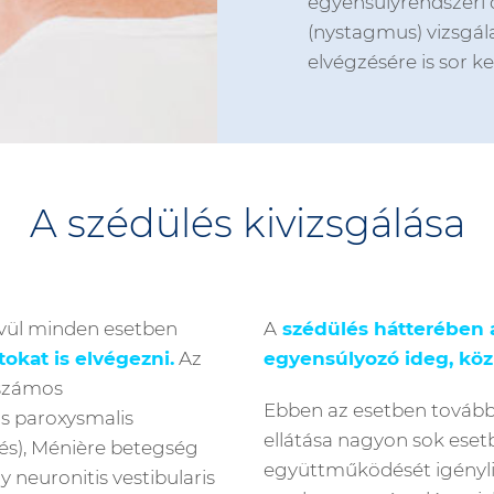
egyensúlyrendszeri 
(nystagmus) vizsgál
elvégzésére is sor ke
A szédülés kivizsgálása
ívül minden esetben
A
szédülés hátterében 
tokat is elvégezni.
Az
egyensúlyozó ideg, közp
 számos
Ebben az esetben további
us paroxysmalis
ellátása nagyon sok esetb
ülés), Ménière betegség
együttműködését igényli.
 neuronitis vestibularis