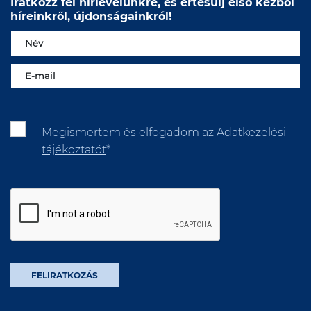
Iratkozz fel hírlevelünkre, és értesülj első kézből
híreinkről, újdonságainkról!
Megismertem és elfogadom az
Adatkezelési
tájékoztatót
*