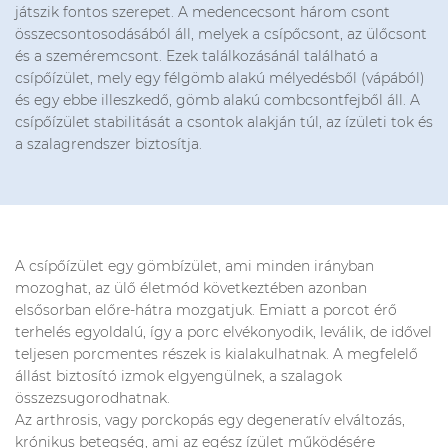
játszik fontos szerepet. A medencecsont három csont
összecsontosodásából áll, melyek a csípőcsont, az ülőcsont
és a szeméremcsont. Ezek találkozásánál található a
csípőízület, mely egy félgömb alakú mélyedésből (vápából)
és egy ebbe illeszkedő, gömb alakú combcsontfejből áll. A
csípőízület stabilitását a csontok alakján túl, az ízületi tok és
a szalagrendszer biztosítja.
A csípőízület egy gömbízület, ami minden irányban
mozoghat, az ülő életmód következtében azonban
elsősorban előre-hátra mozgatjuk. Emiatt a porcot érő
terhelés egyoldalú, így a porc elvékonyodik, leválik, de idővel
teljesen porcmentes részek is kialakulhatnak. A megfelelő
állást biztosító izmok elgyengülnek, a szalagok
összezsugorodhatnak.
Az arthrosis, vagy porckopás egy degeneratív elváltozás,
krónikus betegség, ami az egész ízület működésére