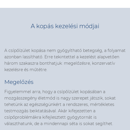
A kopás kezelési módjai
A csípőízület kopása nem gyógyítható betegség, a folyamat
azonban lassítható. Erre tekintettel a kezelést alapvetően
három szakaszra bonthatjuk: megelőzésre, konzervatív
kezelésre és műtétre.
Megelőzés
Figyelemmel arra, hogy a csípőízület kopásában a
mozgásszegény életmód is nagy szerepet játszik, sokat
tehetünk az egészségünkért a rendszeres, mértékletes
testmozgás beiktatásával. Akár kifejezetten a
csípőproblémákra kifejlesztett gyógytornát is
választhatunk, de a mindennapi séta is sokat segíthet.