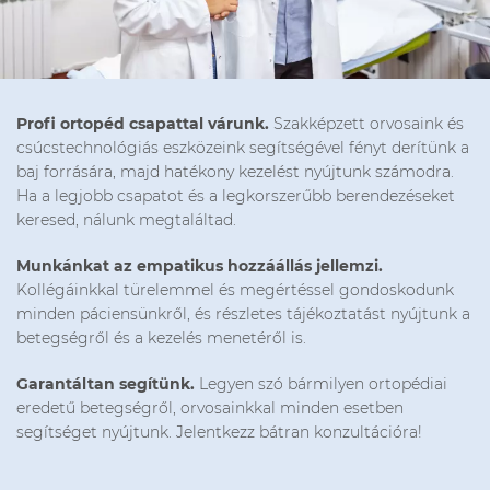
Profi ortopéd csapattal várunk.
Szakképzett orvosaink és
csúcstechnológiás eszközeink segítségével fényt derítünk a
baj forrására, majd hatékony kezelést nyújtunk számodra.
Ha a legjobb csapatot és a legkorszerűbb berendezéseket
keresed, nálunk megtaláltad.
Munkánkat az empatikus hozzáállás jellemzi.
Kollégáinkkal türelemmel és megértéssel gondoskodunk
minden páciensünkről, és részletes tájékoztatást nyújtunk a
betegségről és a kezelés menetéről is.
Garantáltan segítünk.
Legyen szó bármilyen ortopédiai
eredetű betegségről, orvosainkkal minden esetben
segítséget nyújtunk. Jelentkezz bátran konzultációra!