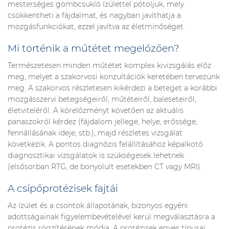
mesterséges gömbcsukló ízülettel pótoljuk, mely
csökkentheti a fájdalmat, és nagyban javíthatja a
mozgásfunkciókat, ezzel javítva az életminőséget.
Mi történik a műtétet megelőzően?
Természetesen minden műtétet komplex kivizsgálás előz
meg, melyet a szakorvosi konzultációk keretében tervezünk
meg. A szakorvos részletesen kikérdezi a beteget a korábbi
mozgásszervi betegségeiről, műtéteiről, baleseteiről,
életviteléről. A kórelőzményt követően az aktuális
panaszokról kérdez (fájdalom jellege, helye, erőssége,
fennállásának ideje, stb.), majd részletes vizsgálat
következik. A pontos diagnózis felállításához képalkotó
diagnosztikai vizsgálatok is szükségesek lehetnek
(elsősorban RTG, de bonyolult esetekben CT vagy MRI).
A csípőprotézisek fajtái
Az ízület és a csontok állapotának, bizonyos egyéni
adottságainak figyelembevételével kerül megválasztásra a
protézis rögzítésének módja. A protézisek egyes típusai