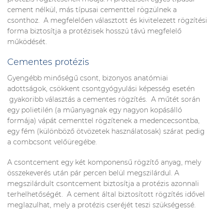
cement nélkül, más típusai cementtel rögzülnek a
csonthoz. A megfelelően választott és kivitelezett rögzítési
forma biztosítja a protézisek hosszú távú megfelelő
működését.
Cementes protézis
Gyengébb minőségű csont, bizonyos anatómiai
adottságok, csökkent csontgyógyulási képesség esetén
gyakoribb választás a cementes rögzítés. A műtét során
egy polietilén (a műanyagnak egy nagyon kopásálló
formája) vápát cementtel rögzítenek a medencecsontba,
egy fém (különböző ötvözetek használatosak) szárat pedig
a combcsont velőüregébe.
A csontcement egy két komponensű rögzítő anyag, mely
összekeverés után pár percen belül megszilárdul. A
megszilárdult csontcement biztosítja a protézis azonnali
terhelhetőségét. A cement által biztosított rögzítés idővel
meglazulhat, mely a protézis cseréjét teszi szükségessé.