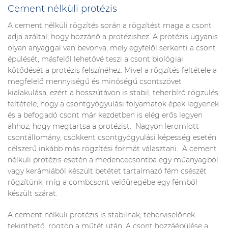
Cement nélküli protézis
A cement nélküli rögzítés során a rögzítést maga a csont
adja azáltal, hogy hozzánő a protézishez. A protézis ugyanis
olyan anyaggal van bevonva, mely egyfelől serkenti a csont
épülését, másfelől lehetővé teszi a csont biológiai
kötődését a protézis felszínéhez. Mivel a rögzítés feltétele a
megfelelő mennyiségű és minőségű csontszövet
kialakulása, ezért a hosszútávon is stabil, teherbíró rögzülés
feltétele, hogy a csontgyógyulási folyamatok épek legyenek
és a befogadó csont már kezdetben is elég erős legyen
ahhoz, hogy megtartsa a protézist. Nagyon leromlott
csontállomány, csökkent csontgyógyulási képesség esetén
célszerű inkább más rögzítési formát választani. A cement
nélküli protézis esetén a medencecsontba egy műanyagból
vagy kerámiából készült betétet tartalmazó fém csészét
rögzítünk, míg a combcsont velőüregébe egy fémből
készült szárat.
A cement nélküli protézis is stabilnak, teherviselőnek
tekinthető, rögtön a műtét után. A csont hozzáépülése a