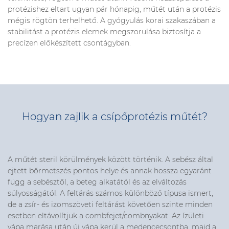
protézishez eltart ugyan pár hónapig, műtét után a protézis
mégis rögtön terhelhető. A gyógyulás korai szakaszában a
stabilitást a protézis elemek megszorulása biztosítja a
precízen előkészített csontágyban.
Hogyan zajlik a csípőprotézis műtét?
A műtét steril körülmények között történik. A sebész által
ejtett bőrmetszés pontos helye és annak hossza egyaránt
függ a sebésztől, a beteg alkatától és az elváltozás
súlyosságától. A feltárás számos különböző típusa ismert,
de a zsír- és izomszöveti feltárást követően szinte minden
esetben eltávolítjuk a combfejet/combnyakat. Az ízületi
vápa marása után új vápa kerül a medencecsontba, majd a