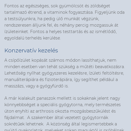
Fontos az egészséges, sok gyümölcsöt és zöldséget
tartalmazó étrend, a vitaminok fogyasztása. Figyeljünk oda
a testsúlyunkra, ha pedig ülő munkát végzünk,
rendszeresen álljunk fel, és néhány percig mozgassuk át
ízületeinket. Fontos a helyes testtartás és az ismétlődő,
egyoldalú terhelés kerülése.
Konzervatív kezelés
A csípőízület kopását számos módon lassíthatjuk, nem
minden esetben van tehát szükség a műtéti beavatkozásra.
Lehetőség nyílhat gyógyszeres kezelésre, ízületi feltöltésre,
manuálterápiára és fizioterápiára, így segíthet például a
masszázs, vagy a gyógyfürdő is.
A már kialakult panaszok mellett is sokaknak jelent nagy
könnyebbséget a speciális gyógytorna, mely természetes
úton enyhíti az arthrosis okozta mozgásbeszűkülést és
fájdalmat. A szakember által vezetett gyógytornák
sokrétűek lehetnek. A közönség által legismertebbek a
nyújtó gyakorlatok, melyeket sokan maguktól is próbálnak