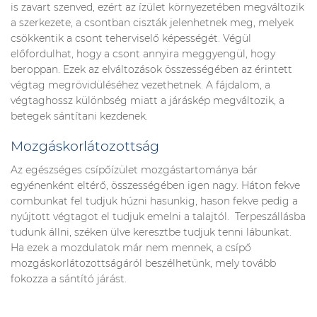
is zavart szenved, ezért az ízület környezetében megváltozik
a szerkezete, a csontban ciszták jelenhetnek meg, melyek
csökkentik a csont teherviselő képességét. Végül
előfordulhat, hogy a csont annyira meggyengül, hogy
beroppan. Ezek az elváltozások összességében az érintett
végtag megrövidüléséhez vezethetnek. A fájdalom, a
végtaghossz különbség miatt a járáskép megváltozik, a
betegek sántítani kezdenek.
Mozgáskorlátozottság
Az egészséges csípőízület mozgástartománya bár
egyénenként eltérő, összességében igen nagy. Háton fekve
combunkat fel tudjuk húzni hasunkig, hason fekve pedig a
nyújtott végtagot el tudjuk emelni a talajtól. Terpeszállásba
tudunk állni, széken ülve keresztbe tudjuk tenni lábunkat.
Ha ezek a mozdulatok már nem mennek, a csípő
mozgáskorlátozottságáról beszélhetünk, mely tovább
fokozza a sántító járást.