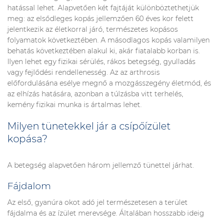
hatással lehet. Alapvetően két fajtáját különböztethetjük
meg: az elsődleges kopás jellemzően 60 éves kor felett
jelentkezik az életkorral járó, természetes kopásos
folyamatok következtében. A másodlagos kopás valamilyen
behatás következtében alakul ki, akár fiatalabb korban is.
Ilyen lehet egy fizikai sérülés, rákos betegség, gyulladás
vagy fejlődési rendellenesség. Az az arthrosis
előfordulásána esélye megnő a mozgásszegény életmód, és
az elhízás hatására, azonban a túlzásba vitt terhelés,
kemény fizikai munka is ártalmas lehet.
Milyen tünetekkel jár a csípőízület
kopása?
A betegség alapvetően három jellemző tünettel járhat.
Fájdalom
Az első, gyanúra okot adó jel természetesen a terület
fájdalma és az ízület merevsége. Általában hosszabb ideig