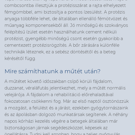
combcsontba illesztjük a protézisszárat a rajta elhelyezett
fémgömbbel, ami biztosítja a pontos ízesülést. A protézis
anyaga többféle lehet, de általában ellenálló fémötvözet és
műanyag komponensekből áll. Jó minőségű és szokványos
felépítésű ízület esetén használhatunk cement nélküli
protézist, gyengébb minőségű csont esetén gyakoribb a
cementezett protézisrögzítés. A bőr zárására különféle
technikák léteznek, ez a sebész döntésétől és a beteg
kérésétől függ.
Mire számíthatunk a műtét után?
A műtétet követő időszakban csípő körüli fájdalom,
duzzanat, véraláfutás jelentkezhet, mely a műtét normális
velejárója. A fájdalom a rehabilitáció előrehaladtával
fokozatosan csökkenni fog. Már az első naptól ösztönözzük
a mozgást, a felülést és a járást; ezekben gyógytornászaink
és az ápolásban dolgozó munkatársak segítenek. A néhány
napos kórházi kezelés végére a betegek általában már
biztonságosan járnak segédeszközzel, képesek az
önellátásra. Tudni kell azonban, hogy a teljes gyógyulás