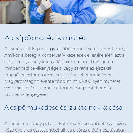
A csípőprotézis műtét
A csípőízület kopása egyre több ember életét keseríti meg.
Amikor a beteg a konzervatív kezelések ellenére eléri azt a
stádiumot, amelyikben a fájdalom megnehezítheti a
mindennapi tevékenységeit, vagy zavarja az éjszakai
pihenését, csípőprotézis beültetése lehet szükséges.
Magyarországon évente több, mint 10.000 ilyen műtétet
végeznek, ezért különösen fontos megismerkedni a
probléma lényegével.
A csípő működése és ízületeinek kopása
A medence – vagy pelvis – két medencecsontból és az ezek
közé ékelt keresztcsontból áll, és a törzs alátámasztásában