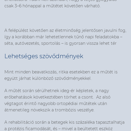
csak 3–6 hónappal a műtétet követően várható.
A felépülést követően az életminőség jelentősen javulni fog,
így a korábban már lehetetlennek tűnő napi feladatokba –
séta, autóvezetés, sportolás – is gyorsan vissza lehet tér
Lehetséges szövődmények
Mint minden beavatkozás, ritka esetekben ez a műtét is
együtt járhat különböző szövődményekkel.
A műtét során sérülhetnek ideg-ér képletek, a nagy
erőbehatások következtében törhet a csont. Az alsó
végtagot érintő nagyobb ortopédiai műtétek után
átmenetileg növekszik a trombózis veszélye.
A rehabilitáció során a betegek kis százaléka tapasztalhatja
a protézis ficamodását, és – mivel a beültetett eszköz