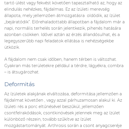
tartó ülést vagy fekvést követően tapasztalható az, hogy az
elindulás nehézkes, fájdalmas. Ez az ízületi merevség
állapota, mely jellemzően átmozgatásra oldódik, az ízület
„bejáratódik”. Előrehaladottabb állapotban a fájdalom már a
napi, normális terhelés során jelentkezik, pihenés hatására
azonban csökken. Idővel aztán az érzés állandósulhat, és a
legegyszerűbb napi feladatok ellátása is nehézségekbe
ütközik.
A fájdalom nem csak időben, hanem térben is változhat.
Gyakran más területekre például a térdre, lágyékra, combra
– is átsugározhat.
Deformitás
Az ízületek alakjának elváltozása, deformitása jellemzően a
fájdalmat követően , vagy azzal párhuzamosan alakul ki. Az
ízületi rés a porc eltűnésével beszűkül, jellemzően
csontfelrakódások, csontkinövések jelennek meg az ízület
különböző részein, tovább szűkítve az ízület
mozgástartományát. Arthrosis során a csont anyagcseréje