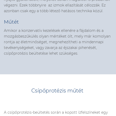
végezni. Ezek többnyire az izmok ellazítását célozzák. Ez
azonban csak egy a több létező hatásos technika közül.
Műtét
Amikor a konzervatív kezelések ellenére a fájdalom és a
mozgásbeszűkülés olyan mértéket ölt, mely már komolyan
rontja az életminőséget, megnehezítheti a mindennapi
tevékenységeket, vagy zavarja az éjszakai pihenését,
csípőprotézis beültetése lehet szükséges.
Csípőprotézis műtét
A csípőprotézis-beültetés során a kopott ízfelszíneket egy