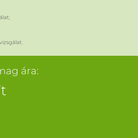
lat;
izsgálat.
mag ára:
t