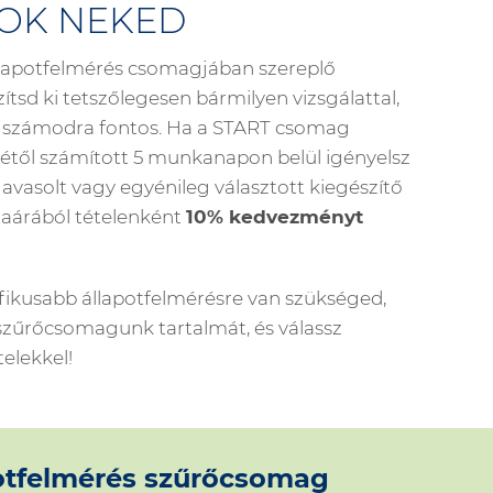
TOK NEKED
llapotfelmérés csomagjában szereplő
zítsd ki tetszőlegesen bármilyen vizsgálattal,
számodra fontos. Ha a START csomag
étől számított 5 munkanapon belül igényelsz
 javasolt vagy egyénileg választott kiegészítő
staárából tételenként
10% kedvezményt
ifikusabb állapotfelmérésre van szükséged,
szűrőcsomagunk tartalmát, és válassz
elekkel!
otfelmérés szűrőcsomag