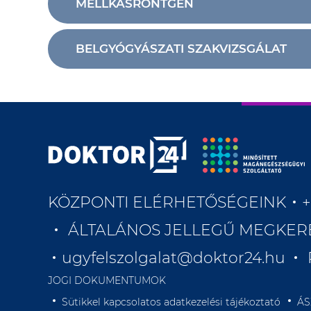
MELLKASRÖNTGEN
BELGYÓGYÁSZATI SZAKVIZSGÁLAT
KÖZPONTI ELÉRHETŐSÉGEINK
+
ÁLTALÁNOS JELLEGŰ MEGKER
ugyfelszolgalat@doktor24.hu
JOGI DOKUMENTUMOK
Sütikkel kapcsolatos adatkezelési tájékoztató
ÁS