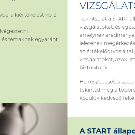
VIZSGÁLA
be, a kiértékelést kb. 2
Tekintsd át a START á
vizsgálatokat, és egés
végeztetni.
amelynek eredménye 
és férfiaknak egyaránt
leletének megérkezés
az értékelőorvos által
vizsgálatokat, azok li
biztosítunk.
Ha részletesebb, spec
tekintsd meg a többi 
közülük kedvező feltét
A START állap