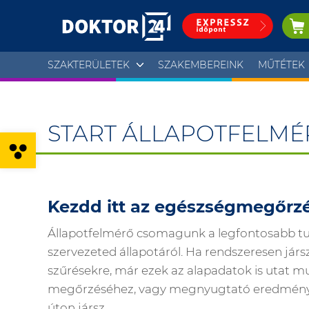
SZAKTERÜLETEK
SZAKEMBEREINK
MŰTÉTEK
START ÁLLAPOTFELMÉ
Eszköztár megnyitása
Kezdd itt az egészségmegőrzé
Állapotfelmérő csomagunk a legfontosabb t
szervezeted állapotáról. Ha rendszeresen jár
szűrésekre, már ezek az alapadatok is utat 
megőrzéséhez, vagy megnyugtató eredményké
úton jársz.