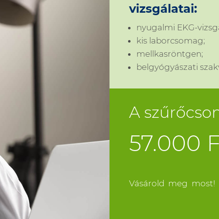
vizsgálatai:
nyugalmi EKG-vizsgá
kis laborcsomag;
mellkasröntgen;
belgyógyászati szakv
A szűrőcso
57.000 F
Vásárold meg most!