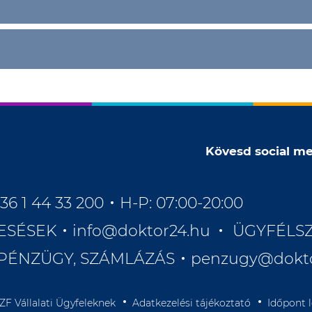
Kövesd social me
36 1 44 33 200
H-P: 07:00-20:00
ESÉSEK
info@doktor24.hu
ÜGYFÉLS
PÉNZÜGY, SZÁMLÁZÁS
penzugy@dokt
ZF Vállalati Ügyfeleknek
Adatkezelési tájékoztató
Időpont 