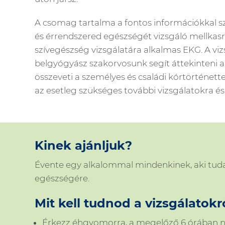
A csomag tartalma a fontos információkkal sz
és érrendszered egészségét vizsgáló mellkas
szívegészség vizsgálatára alkalmas EKG. A vi
belgyógyász szakorvosunk segít áttekinteni 
összeveti a személyes és családi kórtörténette
az esetleg szükséges további vizsgálatokra és
Kinek ajánljuk?
Évente egy alkalommal mindenkinek, aki tuda
egészségére.
Mit kell tudnod a vizsgálatokr
Érkezz éhgyomorra, a megelőző 6 órában ne