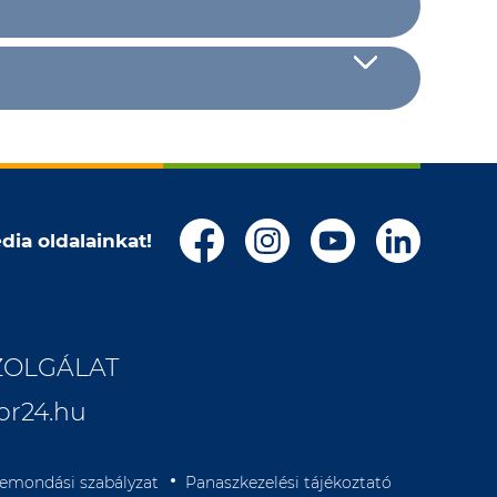
dia oldalainkat!
ZOLGÁLAT
or24.hu
lemondási szabályzat
Panaszkezelési tájékoztató