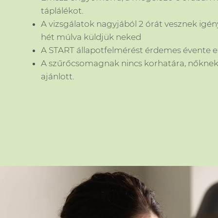
táplálékot.
A vizsgálatok nagyjából 2 órát vesznek igény
hét múlva küldjük neked
A START állapotfelmérést érdemes évente el
A szűrőcsomagnak nincs korhatára, nőknek 
ajánlott.