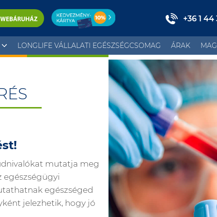
+36 1 44
LONGLIFE VÁLLALATI EGÉSZSÉGCSOMAG
ÁRAK
MAG
RÉS
st!
udnivalókat mutatja meg
sz egészségügyi
mutathatnak egészséged
nt jelezhetik, hogy jó