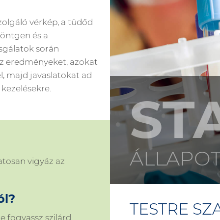
olgáló vérkép, a tüdőd
röntgen és a
zsgálatok során
az eredményeket, azokat
l, majd javaslatokat ad
 kezelésekre.
ST
ÁLLAPO
tosan vigyáz az
ól?
TESTRE SZ
 fogyassz szilárd